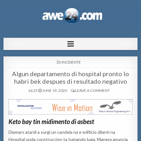
AWE24.com Bo centro di informacion
Bo centro di informacion pa Aruba
pa Aruba
POSTED
INCIDENTE
IN
Algun departamento di hospital pronto lo
habri bek despues di resultado negativo
16:25
JUNE 19, 2020
LEAVE A COMMENT
Keto bay tin midimento di asbest
Diamars atardi a surgi un candela na e edificio dilanti na
Hospital unda construccion ta tumando luga. Manera anuncia