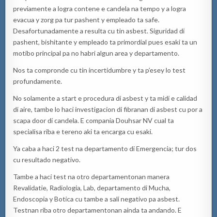
previamente a logra contene e candela na tempo y a logra
evacua y zorg pa tur pashent y empleado ta safe.
Desafortunadamente a resulta cu tin asbest. Siguridad di
pashent, bishitante y empleado ta primordial pues esaki ta un
motibo principal pa no habri algun area y departamento.
Nos ta compronde cu tin incertidumbre y ta p’esey lo test
profundamente.
No solamente a start e procedura di asbest y ta midi e calidad
di aire, tambe lo haci investigacion di fibranan di asbest cu por a
scapa door di candela. E compania Douhsar NV cual ta
specialisa riba e tereno aki ta encarga cu esaki.
Ya caba a haci 2 test na departamento di Emergencia; tur dos
cu resultado negativo.
Tambe a haci test na otro departamentonan manera
Revalidatie, Radiologia, Lab, departamento di Mucha,
Endoscopia y Botica cu tambe a sali negativo pa asbest.
Testnan riba otro departamentonan ainda ta andando. E