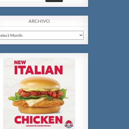
:
ARCHIVO
chivo