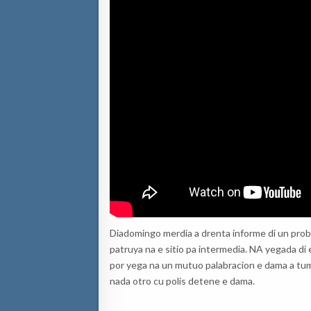
Diadomingo merdia a drenta informe di un probl
patruya na e sitio pa intermedia. NA yegada di
por yega na un mutuo palabracion e dama a tum
nada otro cu polis detene e dama.