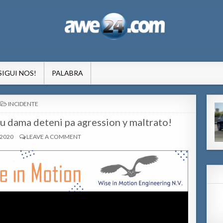
formacion pa Aruba
SIGUI NOS!
PALABRA
POSTED
INCIDENTE
IN
u dama deteni pa agression y maltrato!
 2020
LEAVE A COMMENT