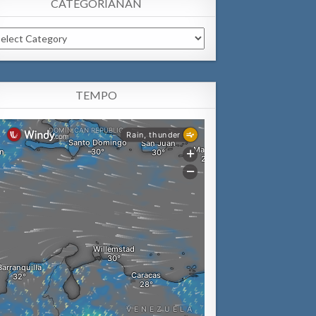
CATEGORIANAN
tegorianan
TEMPO