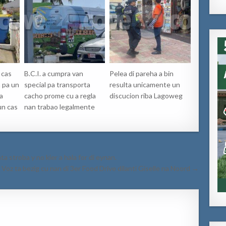
 cas
B.C.I. a cumpra van
Pelea di pareha a bin
 pa un
special pa transporta
resulta unicamente un
a
cacho prome cu a regla
discucion riba Lagoweg
un cas
nan trabao legalmente
 stroba y no kier a hala for di eynan.
 Voz ta bezig cu nan di 3er Food Drive dilanti Giselle na Noord →