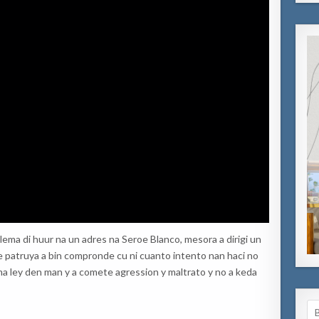
ema di huur na un adres na Seroe Blanco, mesora a dirigi un
 e patruya a bin compronde cu ni cuanto intento nan haci no
a ley den man y a comete agression y maltrato y no a keda
Se