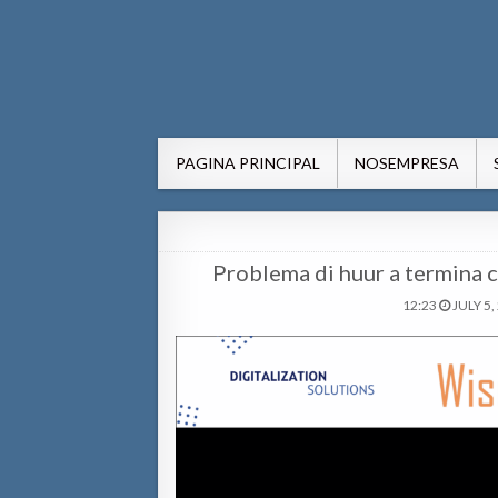
AWE24.com Bo centro di in
Bo centro di informacion pa Aruba
PAGINA PRINCIPAL
NOSEMPRESA
Problema di huur a termina c
12:23
JULY 5,