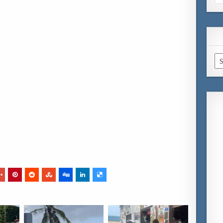
for
Ar