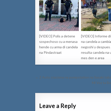
[VIDEO] Polis a detene
[VIDEO] Informe di
sospechoso cu a menasa
na candela a cambia
hende cu arma di candela
negoshi y despues 
na Pindastraat
resulta candela na 
mes den e area
Post
← 2 Auto staciona na pompstation na Sasaki tabata
navigation
Mi Voz ta Bo
Leave a Reply