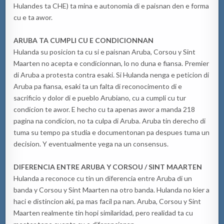
Hulandes ta CHE) ta mina e autonomia di e paisnan den e forma
cu e ta awor.
ARUBA TA CUMPLI CU E CONDICIONNAN
Hulanda su posicion ta cu si e paisnan Aruba, Corsou y Sint
Maarten no acepta e condicionnan, lo no duna e fiansa. Premier
di Aruba a protesta contra esaki. Si Hulanda nenga e peticion di
Aruba pa fiansa, esaki ta un falta di reconocimento di e
sacrificio y dolor di e pueblo Arubiano, cu a cumpli cu tur
condicion te awor. E hecho cu ta apenas awor a manda 218
pagina na condicion, no ta culpa di Aruba. Aruba tin derecho di
tuma su tempo pa studia e documentonan pa despues tuma un
decision. Y eventualmente yega na un consensus.
DIFERENCIA ENTRE ARUBA Y CORSOU / SINT MAARTEN
Hulanda a reconoce cu tin un diferencia entre Aruba di un
banda y Corsou y Sint Maarten na otro banda. Hulanda no kier a
haci e distincion aki, pa mas facil pa nan. Aruba, Corsou y Sint
Maarten realmente tin hopi similaridad, pero realidad ta cu