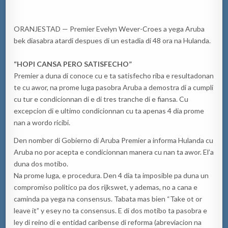
ORANJESTAD — Premier Evelyn Wever-Croes a yega Aruba
bek diasabra atardi despues di un estadia di 48 ora na Hulanda.
“HOPI CANSA PERO SATISFECHO”
Premier a duna di conoce cu e ta satisfecho riba e resultadonan
te cu awor, na prome luga pasobra Aruba a demostra di a cumpli
cu tur e condicionnan di e di tres tranche di e fiansa. Cu
excepcion di e ultimo condicionnan cu ta apenas 4 dia prome
nan a wordo ricibi.
Den nomber di Gobierno di Aruba Premier a informa Hulanda cu
Aruba no por acepta e condicionnan manera cu nan ta awor. El’a
duna dos motibo.
Na prome luga, e procedura. Den 4 dia ta imposible pa duna un
compromiso politico pa dos rijkswet, y ademas, no a cana e
caminda pa yega na consensus. Tabata mas bien “Take ot or
leave it” y esey no ta consensus. E di dos motibo ta pasobra e
ley di reino di e entidad caribense di reforma (abreviacion na