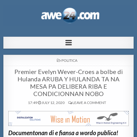
AWE24.com Bo centro di informacion
Bo centro di informacion pa Aruba
pa Aruba
POSTED
POLITICA
IN
Premier Evelyn Wever-Croes a bolbe di
Hulanda ARUBA Y HULANDA TA NA
MESA PA DELIBERA RIBA E
CONDICIONNAN NOBO
17:49
JULY 12, 2020
LEAVE A COMMENT
Documentonan di e fiansa a wordo publica!