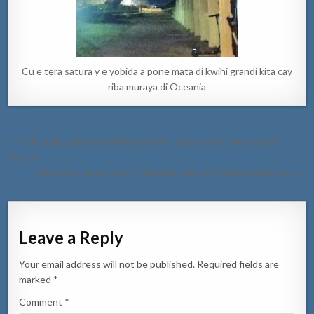
Cu e tera satura y e yobida a pone mata di kwihi grandi kita cay
riba muraya di Oceania
Post
← Polis a descubri 2 choller haciendo “nan cosnan” den cura di
navigation
Censo
Polis a bay pa un caso di tiramento den Dr Schaepmanstraat →
Leave a Reply
Your email address will not be published.
Required fields are
marked
*
Comment
*