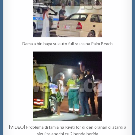
Dama a bin haya su auto full rasca na Palm Beach
[VIDEO] Problema di famia na Kiviti for di den oranan di atardi a
sigui te anochi cu 2 hende herida