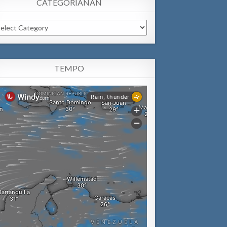
CATEGORIANAN
tegorianan
TEMPO