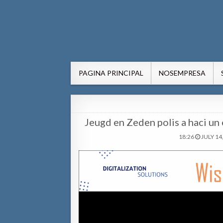
AWE24.com Bo centro di in
Bo centro di informacion pa Aruba
PAGINA PRINCIPAL
NOSEMPRESA
Jeugd en Zeden polis a haci un 
18:26
JULY 14