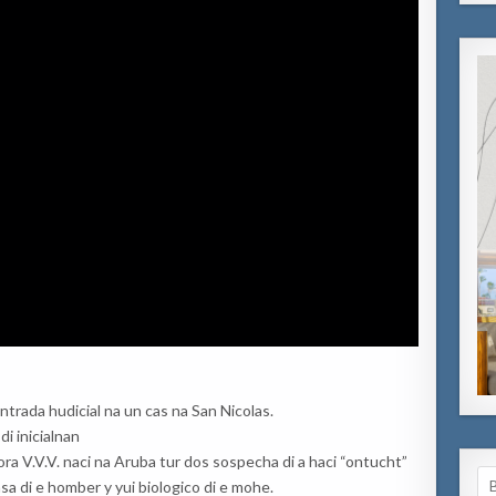
trada hudicial na un cas na San Nicolas.
i inicialnan
ra V.V.V. naci na Aruba tur dos sospecha di a haci “ontucht”
Se
nsa di e homber y yui biologico di e mohe.