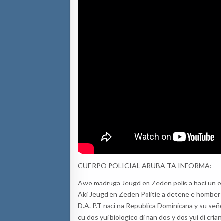
CUERPO POLICIAL ARUBA TA INFORMA:
Awe madruga Jeugd en Zeden polis a haci un en
Aki Jeugd en Zeden Politie a detene e homber d
D.A. P.T naci na Republica Dominicana y su seño
cu dos yui biologico di nan dos y dos yui di cria