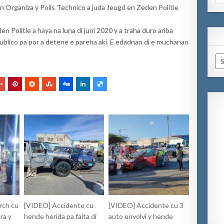
for
Organiza y Polis Technico a juda Jeugd en Zeden Politie
 Politie a haya na luna di juni 2020 y a traha duro ariba
 Publico pa por a detene e pareha aki. E edadnan di e muchanan
Ar
rch cu
[VIDEO] Accidente cu
[VIDEO] Accidente cu 3
ra y
hende herida pa falta di
auto envolvi y hende