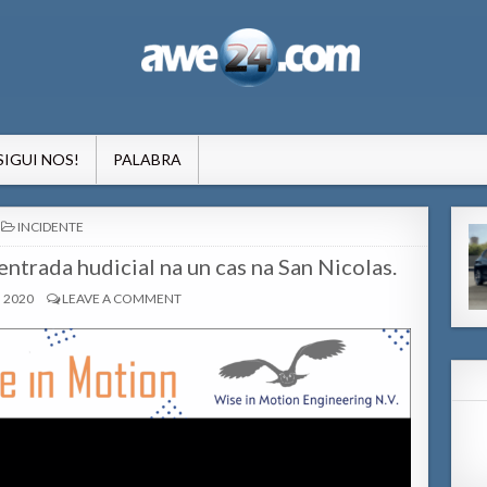
formacion pa Aruba
SIGUI NOS!
PALABRA
POSTED
INCIDENTE
IN
entrada hudicial na un cas na San Nicolas.
, 2020
LEAVE A COMMENT