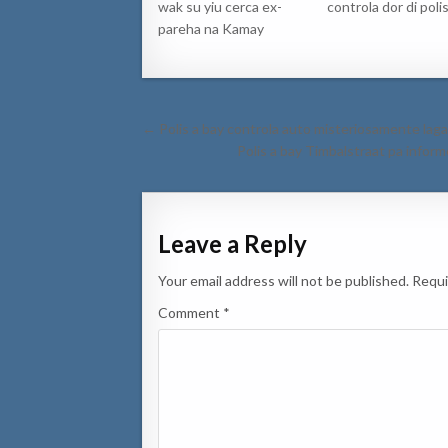
wak su yiu cerca ex-
controla dor di polis
pareha na Kamay
Post
← Polis a bay controla auto misteriosamente laga
navigation
Polis a bay Timbalstraat pa inform
Leave a Reply
Your email address will not be published.
Requi
Comment
*