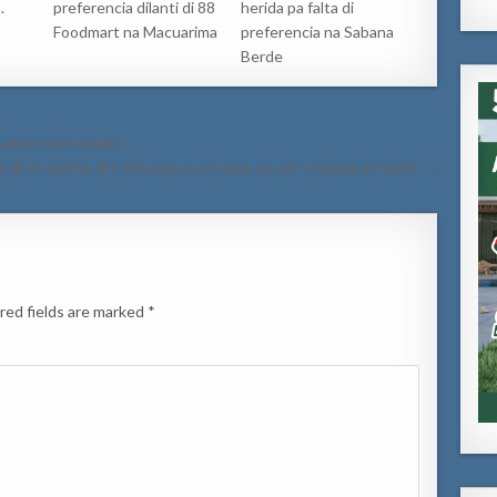
.
preferencia dilanti di 88
herida pa falta di
Foodmart na Macuarima
preferencia na Sabana
Berde
 atras sin number.
e di un mucha di 5 aña laga su so sera na cas y tabata yorando →
red fields are marked
*