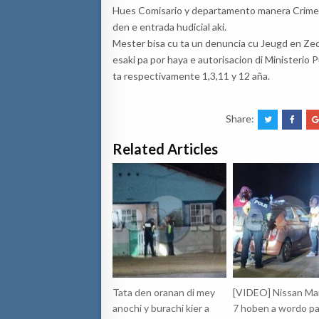
Hues Comisario y departamento manera Crimen 
den e entrada hudicial aki.
Mester bisa cu ta un denuncia cu Jeugd en Zeden
esaki pa por haya e autorisacion di Ministerio
ta respectivamente 1,3,11 y 12 aña.
Share:
Related Articles
Tata den oranan di mey
[VIDEO] Nissan Ma
anochi y burachi kier a
7 hoben a wordo pa