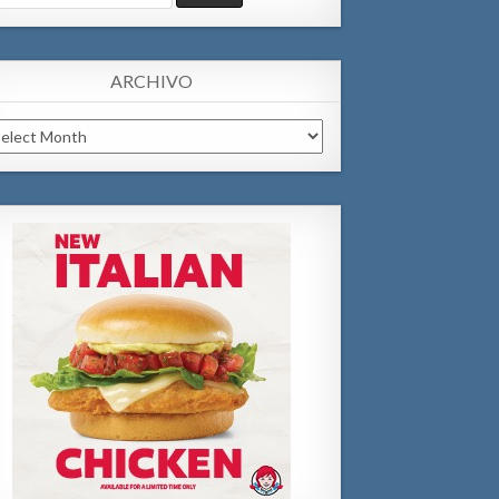
:
ARCHIVO
chivo