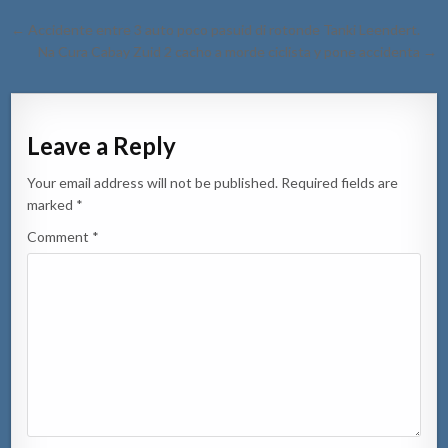
Post
← Accidente entre 3 auto poco pasuid di rotonde Tanki Leendert.
navigation
Na Cura Cabay Zuid 2 cacho a morde ciclista y pone accidenta →
Leave a Reply
Your email address will not be published.
Required fields are
marked
*
Comment
*