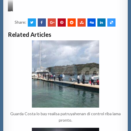
T
a
Share:
n
t
Related Articles
o
p
o
l
i
s
p
a
k
i
t
a
u
n
t
Guarda Costa lo bay realisa patruyahenan di control riba lama
e
pronto.
n
t