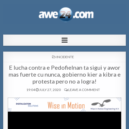
AWE24.com Bo centro di informacion
Bo centro di informacion pa Aruba
pa Aruba
POSTED
INCIDENTE
IN
E lucha contra e Pedofielnan ta sigui y awor
mas fuerte cu nunca, gobierno kier a kibra e
protesta pero no a logra!
19:04
JULY 27, 2020
LEAVE A COMMENT