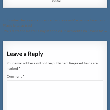
Crystal
Post
← Homber desconosi a core drenta un cas na Macuarima, kizas ta un
navigation
Pitufo lo ta su tras?
Polis di trafico mester a bay atende cu un accidente na Savaneta! →
Leave a Reply
Your email address will not be published.
Required fields are
marked
*
Comment
*