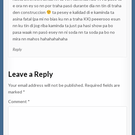
e ora nn ey so nn por traha pasó durante dia nn tin di traha
den construccion
ta pesey e kalidad di e kaminda ta
asina fatal (pa mi no bias ku nn a traha KK) peeerooo esun
nn ku tin di jog riba kaminda ta just pa hasi show pa bo
pasa waak nn pasó esey nn ni soda nn ta soda pa bo no
mira nn mahos hahahahahaha
Reply
Leave a Reply
Your email address will not be published.
Required fields are
marked
*
Comment
*