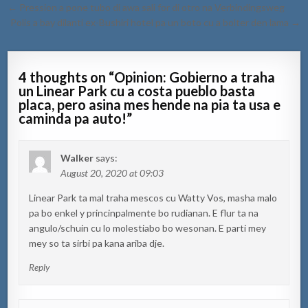
Post
← Pression a pone tubo di awa sali for di otro na Verbindingsweg
navigation
Polis a bay dilanti ex-Bushiri hotel pa un boto cu a bolter den lama →
4 thoughts on “
Opinion: Gobierno a traha
un Linear Park cu a costa pueblo basta
placa, pero asina mes hende na pia ta usa e
caminda pa auto!
”
Walker
says:
August 20, 2020 at 09:03
Linear Park ta mal traha mescos cu Watty Vos, masha malo
pa bo enkel y princinpalmente bo rudianan. E flur ta na
angulo/schuin cu lo molestiabo bo wesonan. E parti mey
mey so ta sirbi pa kana ariba dje.
Reply