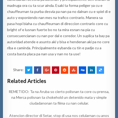
madruga ora cu ta scur ainda. Esaki ta forma peliger ya cu e
chauffeurnan ta purba desvia pa nan pa no dalnan cu e spiel di e
auto y exponiendo nan mes na trafico contrario. Manera sa
pasa hopi biaha cu chauffeurnan di direccion contrario core cu
bright of e lusnan fuerte bo no ta mira esnan na pia cu
consecuencianan cu nan por dal e coredor. Un suplica ta bay pa
autoridad atende e asunto aki y bisa e hendenan aki pa no core
riba e caminda. Principalmente eybanda cu tin e padje cu a
costa basta placa pa nan usa y nan no ta use!
Share:
Related Articles
REMETIDO: Ta na Aruba so cierto polisnan ta core cu prensa,
na Merca polisnan ta chokehold un detenido mata y simple
ciudadanonan ta filma cu nan celular.
Atencion director di Setar, stop di usa nos celularnan cu anos