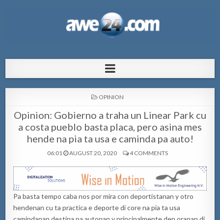
AWE24.com Bo centro di informacion
Bo centro di informacion pa Aruba
pa Aruba
POSTED
OPINION
IN
Opinion: Gobierno a traha un Linear Park cu
a costa pueblo basta placa, pero asina mes
hende na pia ta usa e caminda pa auto!
06:01
AUGUST 20, 2020
4 COMMENTS
Pa basta tempo caba nos por mira con deportistanan y otro
hendenan cu ta practica e deporte di core na pia ta usa
camindanan destina pa autonan y principalmente den oranan di