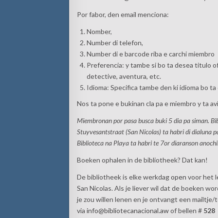
Por fabor, den email menciona:
Nomber,
Number di telefon,
Number di e barcode riba e carchi miembro
Preferencia: y tambe si bo ta desea titulo 
detective, aventura, etc.
Idioma: Specifica tambe den ki idioma bo ta 
Nos ta pone e bukinan cla pa e miembro y ta av
Miembronan por pasa busca buki 5 dia pa siman. Bib
Stuyvesantstraat (San Nicolas) ta habri di dialuna p
Biblioteca na Playa ta habri te 7or diaranson anochi
Boeken ophalen in de bibliotheek? Dat kan!
De bibliotheek is elke werkdag
open
voor het 
San Nicolas. Als je liever wil dat de boeken w
je zou willen lenen en je ontvangt een mailtje/
via
info@bibliotecanacional.aw
of bellen #
528