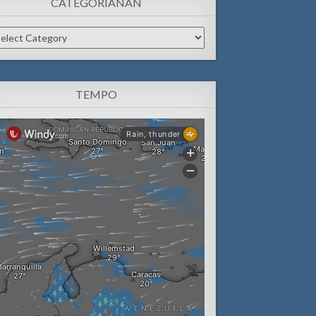
CATEGORIANAN
tegorianan
TEMPO