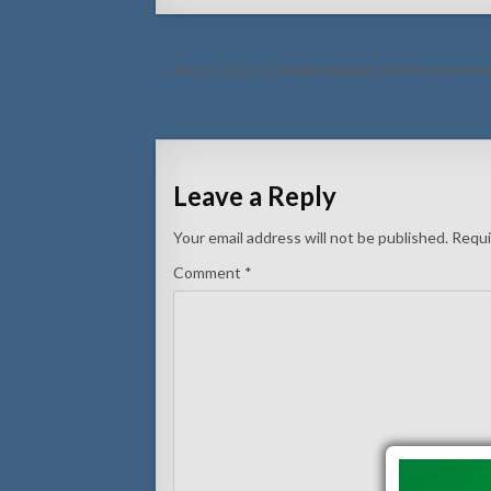
Post
← Rocco Tjon: Confidencialidad di informacion m
navigation
Leave a Reply
Your email address will not be published.
Requi
Comment
*