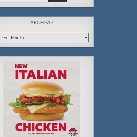
:
ARCHIVO
chivo