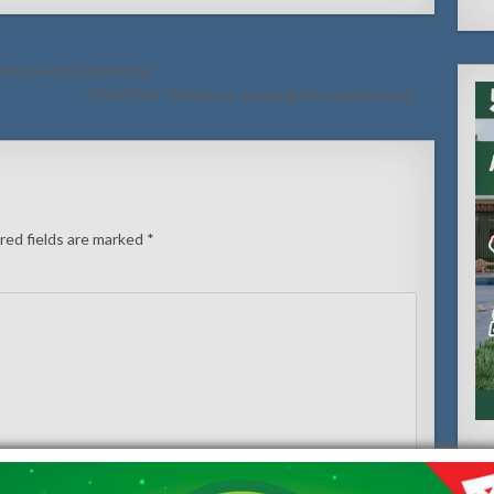
ester wordo garantisa!
OPINION: “Medische wanpraktijken/oplichterij” →
red fields are marked
*