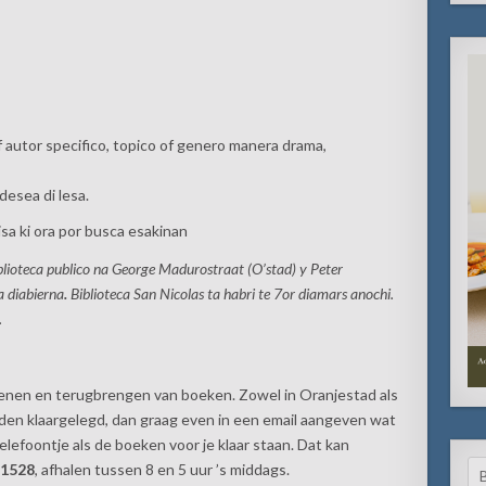
of autor specifico, topico of genero manera drama,
desea di lesa.
isa ki ora por busca esakinan
lioteca publico na George Madurostraat (O’stad) y Peter
a diabierna
.
Biblioteca San Nicolas ta habri te 7or diamars anochi.
.
lenen en terugbrengen van boeken. Zowel in Oranjestad als
orden klaargelegd, dan graag even in een email aangeven wat
telefoontje als de boeken voor je klaar staan. Dat kan
Se
 1528
, afhalen tussen 8 en 5 uur ’s middags.