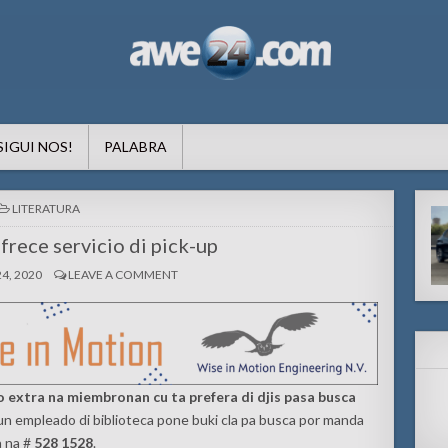
formacion pa Aruba
SIGUI NOS!
PALABRA
POSTED
LITERATURA
IN
ofrece servicio di pick-up
4, 2020
LEAVE A COMMENT
io extra na miembronan cu ta prefera di djis pasa busca
un empleado di biblioteca pone buki cla pa busca por manda
 na #
528 1528
.