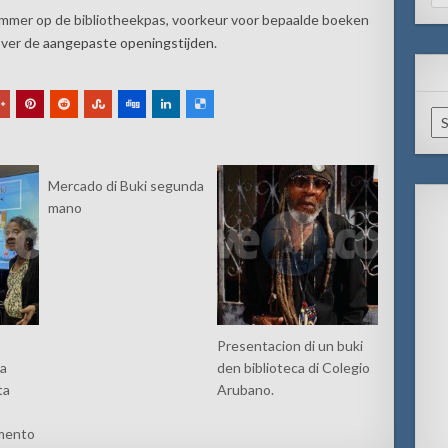
for
mmer op de bibliotheekpas, voorkeur voor bepaalde boeken
 over de
aangepaste openingstijden
.
Ar
Mercado di Buki segunda
mano
Presentacion di un buki
ta
den biblioteca di Colegio
ta
Arubano.
amento