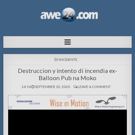
AWE24.com Bo centro di informacion
Bo centro di informacion pa Aruba
pa Aruba
POSTED
INCIDENTE
IN
Destruccion y intento di incendia ex-
Balloon Pub na Moko
14:14
SEPTEMBER 10, 2020
LEAVE A COMMENT