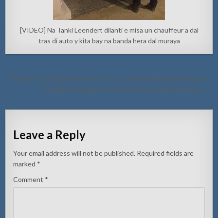
[VIDEO] Na Tanki Leendert dilanti e misa un chauffeur a dal
tras di auto y kita bay na banda hera dal muraya
Post
← Mas auto di taxi pirata a ser confisca, e biaha aki na Seroe Blanco
navigation
COVID-19 pandemic exacerbates suicide risk factors →
Leave a Reply
Your email address will not be published.
Required fields are
marked
*
Comment
*