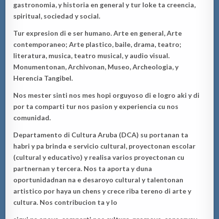
gastronomia, y historia en general y tur loke ta creencia,
spiritual, sociedad y social.
Tur expresion di e ser humano.
Arte en general, Arte
contemporaneo; Arte plastic
o
, baile, drama, teatro;
lite
ratura, musica,
t
eatro musical, y au
dio visual.
Monumentonan, Archivonan, Museo, Archeologia, y
Herencia Tangibel.
Nos mester sinti nos mes hopi orguyoso di e logro aki y di
por ta comparti tur nos pasion y experiencia cu nos
comunidad.
Departamento di C
ultura Aruba (DCA) su portanan ta
hab
ri y pa brinda e servicio cultural, proyectonan escolar
(cultural y educativo) y realisa varios proyectonan cu
partnernan y tercera. Nos ta aporta y duna
oportunidadnan
na e desaroyo cultural y talentonan
a
rtistico por haya un chens y crece ri
ba tereno di arte y
cultura.
Nos contribucion ta y lo