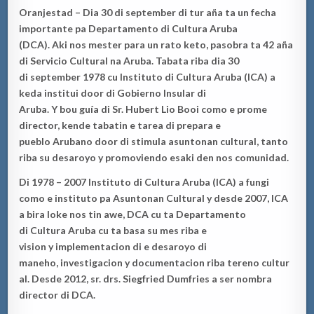
Oranjesta
d –
Dia 30 di september
di tur a
ñ
a ta
un
fecha
importante pa
Departamento di Cultura Aruba
(DC
A)
.
Aki
nos mester para un rato keto, pasobra ta
4
2
aña
di Servicio Cultural na Aruba.
Tabata
riba dia 30
di
septem
ber 1978 cu Instituto di C
u
ltura Aruba
(ICA) a
keda
institu
i
door di Gobierno Insular
di
Aruba
.
Y
bou
guía
di Sr. Hubert Lio Booi como e prom
e
director
, kende tabatin e tarea di pr
epara e
pueblo
Arubano
door di stimula asunt
onan cultural
, ta
nto
riba
su desaroyo y promoviendo esaki den
nos
comuni
dad
.
Di 1978
–
2007
In
s
tituto di
Cultura Aruba (ICA) a
fungi
como
e institu
to pa Asuntonan Cultural
y desde
2
007
,
ICA
a
bira loke nos tin awe
,
DCA
c
u ta Departamento
di
Cultura Aruba
cu
ta basa su mes riba e
v
ision
y
implementaci
o
n
di
e
desaroyo
di
man
eho,
investigaci
o
n
y
documentaci
o
n
riba
ter
eno
cultur
al.
Desde
2012
, sr.
drs
. Siegfried Dumfr
ies
a ser nombra
director di DCA
.