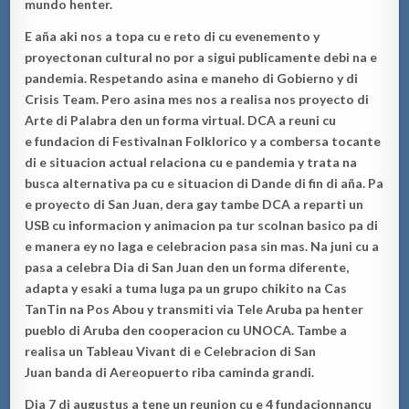
mundo henter.
E a
ñ
a a
ki nos a topa cu e reto di cu even
em
ento
y
proyectonan
cultu
ral no por a sigui
p
u
bli
camente
debi na e
pandemia.
Respetando asina e man
eho di Gobierno y di
Crisis
Team.
Pero a
sina mes nos a realisa nos pro
yecto di
Arte di Palabra den un form
a virtual.
DCA a reuni cu
e
fundaci
o
n
di Festivalnan Folklorico
y a combersa tocante
di e si
tuacion
actu
al relaciona cu e pandemia y
trata na
busca alternativa
p
a cu e situacion di Dande di fin di
a
ñ
a. Pa
e
proyecto di San Juan
, dera gay tambe
DCA
a
re
parti un
USB
cu
informaci
o
n
y
animaci
o
n
p
a tur s
colnan
b
a
sico
pa di
e manera ey no laga e celebraci
on p
asa sin mas.
Na juni cu a
pasa a celebra
Dia di
San J
uan
den un forma difere
nte
,
adapta y esaki a tuma luga pa un grupo chikito na Cas
Tan
Tin na Pos
Abou y transmit
i
via
Tele Aruba pa henter
pueblo di
Aruba den
cooperaci
o
n
cu UNOCA.
Tambe a
realisa un
Tableau Vivan
t
di e Celebracion
di San
Juan
band
a
di
Aereopuerto riba caminda
grandi.
D
ia 7 di augustus a tene un
reuni
o
n
cu
e
4 fundacion
nan
c
u