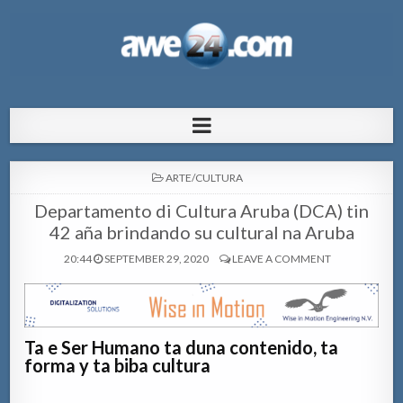
AWE24.com Bo centro di informacion
Bo centro di informacion pa Aruba
pa Aruba
POSTED
ARTE/CULTURA
IN
Departamento di Cultura Aruba (DCA) tin
42 aña brindando su cultural na Aruba
20:44
SEPTEMBER 29, 2020
LEAVE A COMMENT
Ta e Ser Humano ta duna contenido, ta
forma y ta biba cultura