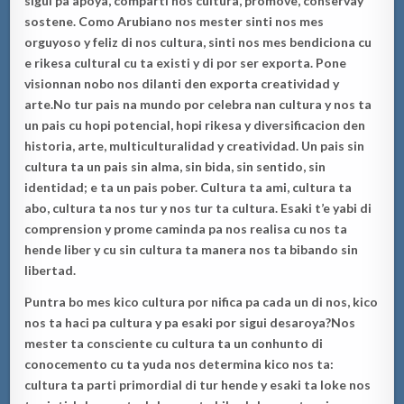
sigui pa apoya, comparti nos cultura, promove, conserv
a
y
sostene.
Como Arubiano nos mester sinti nos mes
orguyoso y feliz di nos cultura
, s
inti nos mes bendicion
a cu
e rikesa cultural cu ta existi y d
i por ser exporta. Pone
visionnan nobo nos dilanti den exporta creatividad y
arte.
No tur pais na mundo por celebra nan cultura y nos ta
un pais cu hopi potencial, hopi rikesa y diversifica
cion
den
historia,
arte,
multiculturalidad y creatividad.
Un p
ais sin
cultura ta un pais sin alma, sin bida, sin sentido, sin
identidad; e ta un pais pober
.
Cultura ta ami, cultura ta
abo, cultura ta nos tur y nos tur ta cultura.
Esaki t’e yabi
di
comprension y prome caminda pa nos re
alisa cu nos ta
hende liber y cu sin cultura ta manera nos ta bibando sin
libertad.
Puntra bo mes kico cultura por nifica pa cada un di nos, kico
nos ta haci pa cultura y pa esaki por sigui desaroya?
Nos
mester ta co
nsciente cu cultura ta un conhunto di
co
nocemento cu ta yuda nos determina kico nos ta:
cultura ta parti primordial di tur hende y esaki ta loke nos