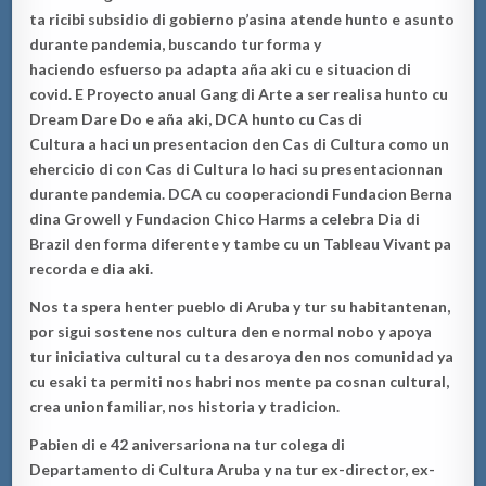
ta rici
bi subsidio di gobierno p
’
asina
ate
nde hunto e
asunto
d
urante pandem
ia
, b
uscando tur forma
y
haciendo
esfue
r
so pa adapta a
ñ
a aki cu e situacion di
covid
. E Proyecto
anual
Gan
g di Arte
a ser re
alisa
hunto cu
Dream Dare Do
e a
ñ
a aki
,
DC
A
hunto
cu Cas di
Cultura
a
haci
un presentacion
den Cas
di
Cultura como un
ehercicio di con Cas di
Cultura lo
haci su presentacio
n
nan
durant
e
pandem
ia.
DC
A
cu
cooperaci
o
n
di
Fundacion
Berna
dina Growell y F
unda
cion Chico Harms
a celebra
Dia di
Brazil den forma diferente y tambe cu un
Tab
l
eau Vivan
t
pa
recorda e d
ia aki.
Nos ta spera henter pueblo di Aruba y tur su habitantenan,
po
r sigui sostene nos cultura
den e normal no
bo
y apoya
tur iniciativa cultural
cu ta desaroya den nos comunidad ya
cu esaki ta permiti nos habri nos mente pa cosnan cultural,
crea union familiar, nos historia y tradicion.
Pabien
di e 42 aniversario
na
na
tur colega
di
Departa
mento di Cultura Aruba y na tur ex-director, ex-