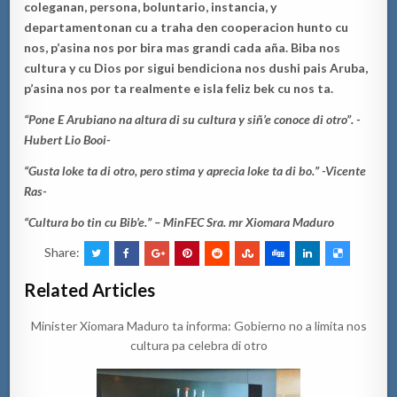
coleganan, persona,
b
oluntario, instancia
,
y
departamentonan
cu a traha den cooperacion hunto cu
nos, p’asina nos por bira mas grandi cada aña.
Biba nos
cultura y cu Dios por
sigui bendiciona nos dushi pais Ar
uba,
p’asina nos por ta realmente e isla feliz
bek
cu nos ta.
“Pone E Arubiano na altura di su cultura y siñ’e conoce di otro”. -
Hubert Lio Booi-
“Gusta loke ta
di otro, pero stima y aprecia
loke ta di bo.” -Vicente
Ras-
“
Cultura
bo tin cu Bi
b
’
e.
”
–
MinFEC
Sra. m
r Xiomara Maduro
Share:
Related Articles
Minister Xiomara Maduro ta informa: Gobierno no a limita nos
cultura pa celebra di otro