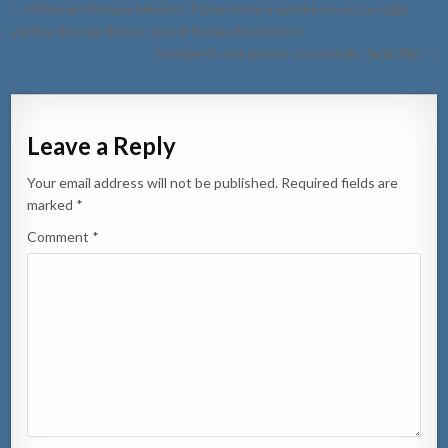
Post
← Minister Xiomara Maduro: Parlamento a aproba ley cu ta regla
navigation
validez di acuerdonan cera di forma electronico
Accidente net prome cu rotonde Tanki Flip →
Leave a Reply
Your email address will not be published.
Required fields are
marked
*
Comment
*