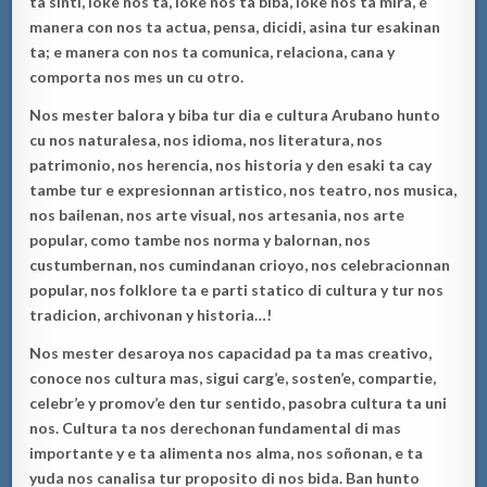
ta sinti, loke nos ta, loke nos ta bi
b
a, loke nos ta mira, e
manera con nos ta actua, pensa, dicidi, asina
tur esakinan
ta; e manera con nos ta com
unica, relaciona, cana y
comporta nos mes un cu otro.
N
os m
ester
b
alora
y
bib
a tur dia e cultura Arubano hunto
cu nos naturalesa
, nos idioma, nos literatu
ra, nos
patrimonio, nos herencia, nos historia y den esaki ta cay
tambe tur e
expresionnan artistico, nos teatro, nos musica,
nos bailenan, nos arte visual, nos artesania, nos arte
popular,
como tambe nos norma
y balornan, nos
custumbernan, nos cumin
danan crioyo, nos celebracionnan
popular, nos folklore ta e parti static
o
di cult
ura y tur nos
tradicion, archivonan y historia…!
Nos mester desaroya nos capacidad pa ta mas creativo,
conoce nos cultura mas, sigui carg’e, sosten’e, compartie,
celebr’e y pr
omov’e den tur sentido, pasobra cultura ta uni
nos.
Cultura ta nos derechonan fun
damental di mas
importante y e ta alimenta nos alma, nos soñonan, e ta
yuda nos canalisa tur proposito di nos bida.
Ban hunto