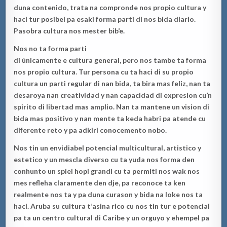
duna contenido, trata na compronde nos propio cul
tura y
haci tur posibel pa esaki forma parti di nos bida diario.
Pasobra cultura
nos mester bib’e.
Nos no ta forma
parti
di
únicamente
e
cultura
general
,
pero
nos tambe ta forma
nos propio cultura.
Tur persona cu ta haci di su propio
cultura un parti regular
di nan bida, ta bira mas feliz, nan ta
desaroya nan creatividad y nan capacidad
di expresion cu’n
spirito di libertad mas amplio. Nan ta mantene un vision di
bida mas positivo y nan mente ta keda habri pa atende cu
diferente reto y pa adkiri conocemento n
obo.
Nos tin un envidiabel potencial multicultural, artistico y
estetico y un mes
cla diverso cu ta yuda nos forma den
conhunto un spiel hopi grandi cu ta permiti nos wak nos
mes refleha claramente den dje, pa reconoce ta ken
realmente nos ta y pa duna cura
son y bida na loke nos ta
haci.
Aruba
su cultura t’asina rico cu nos tin tur e po
tencial
pa ta un centro cultural di Caribe y un orguyo y ehempel pa