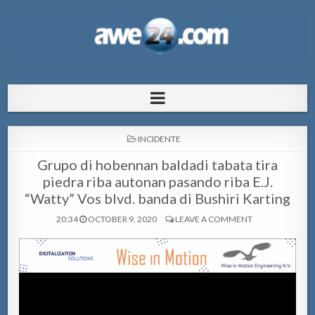
AWE24.com Bo centro di informacion
Bo centro di informacion pa Aruba
pa Aruba
POSTED
INCIDENTE
IN
Grupo di hobennan baldadi tabata tira
piedra riba autonan pasando riba E.J.
“Watty” Vos blvd. banda di Bushiri Karting
20:34
OCTOBER 9, 2020
LEAVE A COMMENT