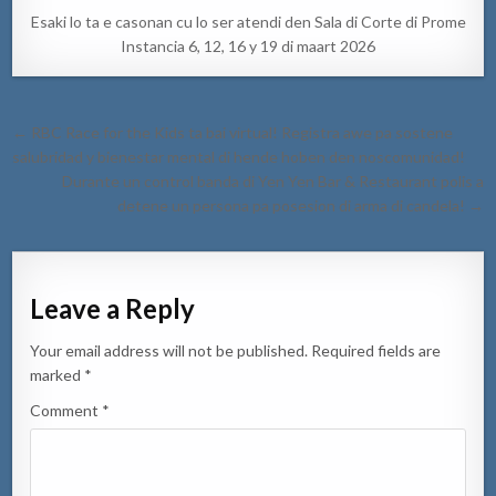
Esaki lo ta e casonan cu lo ser atendi den Sala di Corte di Prome
Instancia 6, 12, 16 y 19 di maart 2026
Post
← RBC Race for the Kids ta bai virtual! Registra awe pa sostene
navigation
salubridad y bienestar mental di hende hoben den noscomunidad!
Durante un control banda di Yen Yen Bar & Restaurant polis a
detene un persona pa posesion di arma di candela! →
Leave a Reply
Your email address will not be published.
Required fields are
marked
*
Comment
*