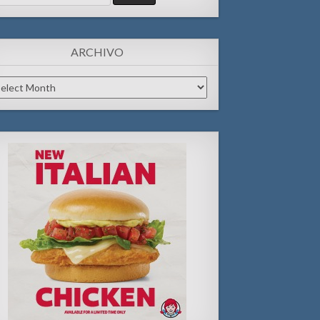
:
ARCHIVO
chivo