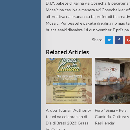
D.I.Y. pakete di galiña via Cosecha. E paketena
Mosaic na cas. Na e manera aki Cosecha kier o
alternativa na esunan cu ta preferadi ta creativo
Mosaic. Por bestel e pakete di galiña no mas t
busca esaki diasabra 14 di november. E prijs pa 
Share:
Related Articles
Aruba Tourism Authority
Foro “Simia y Reis:
ta uni na celebracion di
Cuminda, Cultura y
Dia di Brazil 2023: Brasa
Resiliencia”
bo Cultura