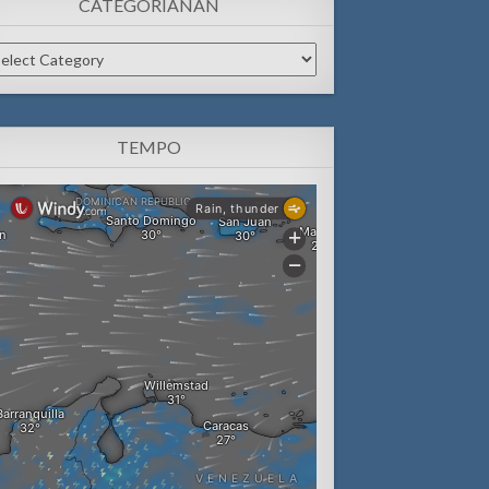
CATEGORIANAN
tegorianan
TEMPO