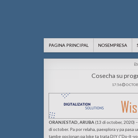
AWE24.com Bo centro di in
Bo centro di informacion pa Aruba
PAGINA PRINCIPAL
NOSEMPRESA
Cosecha su prog
17:56
OCTOBE
ORANJESTAD, ARUBA
(13 di october, 2020) 
di october. Pa por relaha, paexplora y pa pas
tambe opcionan pa loke ta trata DIY (“Do-it-yo