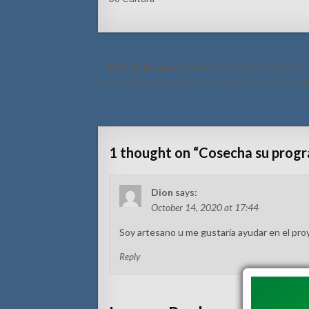
Post
← Buki di documentacion di nos pilarnan cultural 
navigation
Aparentemente tin instancianan ta contra esnan
1 thought on “
Cosecha su progr
Dion
says:
October 14, 2020 at 17:44
Soy artesano u me gustaría ayudar en el pr
Reply