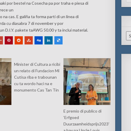
for
naki por bestel na Cosecha pa por traha e piesa di
frece un
 na cas. E galiña ta forma parti di un linea di
arda cu diasabra 7 di november y por
un D.I.Y. pakete taAWG 50.00 y ta inclui material.
Ar
Minister di Cultura a ricibi
un relato di Fundacion Mi
Cutisa riba e trabounan
cu ta wordo haci na e
monumento Cas Tan Tin
E premio di publico di
‘Erfgoed
Duurzaamheidsprijs2023’
a bay pa Uncle Louis