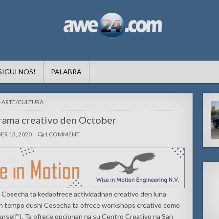
formacion pa Aruba
SIGUI NOS!
PALABRA
POSTED
ARTE/CULTURA
IN
rama creativo den October
R 13, 2020
1 COMMENT
– Cosecha ta kedaofrece actividadnan creativo den luna
a un tempo dushi Cosecha ta ofrece workshops creativo como
urself”). Ta ofrece opcionan na su Centro Creativo na San