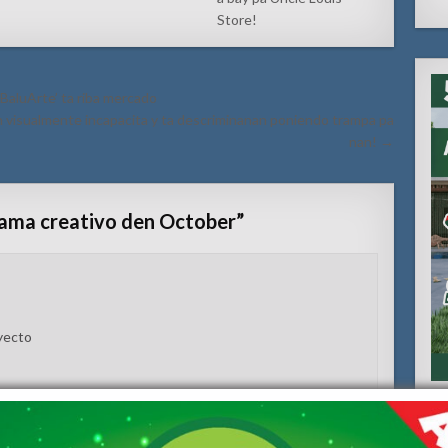
Store!
‘BaluArte’ ta riba mercado
 visualmente incapacita y ta descriminanan poniendo trampa pa
nan! →
ama creativo den October
”
oyecto