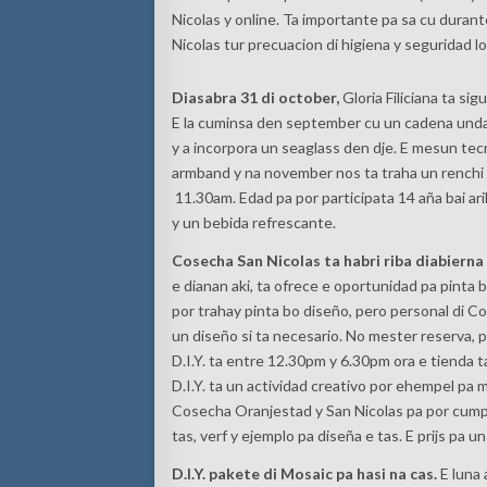
Nicolas y online. Ta importante pa sa cu duran
Nicolas tur precuacion di higiena y seguridad
D
iasabra
31 di
october
,
Gloria Filiciana ta si
E la cuminsa den september cu un cadena unda 
y a incorpora un seaglass den dje. E mesun tecn
armband y na november nos ta traha un renchi 
11.30am. Edad pa por participata 14 aña bai arib
y un bebida refrescante.
Cosecha San Nicolas
ta
habri
riba
di
abierna
e dianan aki, ta ofrece e oportunidad pa pinta b
por trahay pinta bo diseño, pero personal di 
un diseño si ta necesario. No mester reserva, p
D.I.Y. ta entre 12.30pm y 6.30pm ora e tienda ta
D.I.Y. ta un actividad creativo por ehempel pa
Cosecha Oranjestad y San Nicolas pa por cumpra 
tas, verf y ejemplo pa diseña e tas. E prijs pa un
D.I.Y.
pakete
di Mosaic
pa
hasi
na
cas
.
E luna