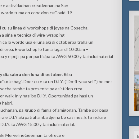
te e actividadnan creativonan na San
 lo wordo tuma en conexion cuCovid-19.
gui cu su linea di workshops di joyas na Cosecha.
a siña e tecnica di wire-wrapping
ica lo wordo usa e luna aki di octoberpa traha un
di orea. E workshop lo tuma lugar di 10.00am –
a y e prijs pa por participa ta AWG 50.00 y ta incluimaterial
y
diasabra
den luna di
october
.
Riba
o“tote bag”. Door cu e ta un D.I.Y. (“Do-it-yourself”) bo mes
Cosecha tambe ta presente pa asistiden crea
or walk-in y hasi bo D.I.Y. Oportunidad pa hasi un
 habri.
 muchanan, pa grupo di famia of amigonan. Tambe por pasa
e D.I.Y aki patraha riba dje na bo cas mes. E ta inclui e
 D.I.Y. ta AWG 15.00 y ta inclui material.
Se
 aki MervelineGeerman ta ofrece e