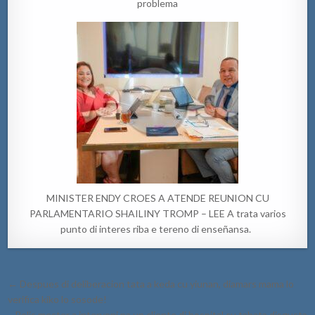
problema
MINISTER ENDY CROES A ATENDE REUNION CU
PARLAMENTARIO SHAILINY TROMP – LEE A trata varios
punto di interes riba e tereno di enseñansa.
Post
← Despues di deliberacion tata a keda cu yiunan, diamars mama lo
navigation
verifica kiko lo sosode!
Polis mester a interveni pa un cliente di hospital cu tabata disgusta