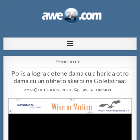
AWE24.com Bo centro di informacion
Bo centro di informacion pa Aruba
pa Aruba
POSTED
INCIDENTE
IN
Polis a logra detene dama cu a herida otro
dama cu un obheto skerpi na Goletstraat
21:36
OCTOBER 26, 2020
LEAVE A COMMENT