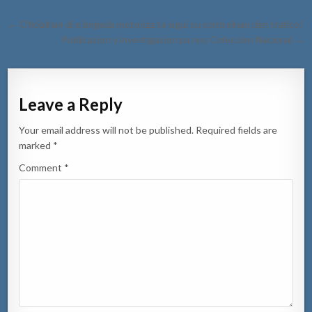
Post
← Oficialnan di e brigada motoriza ta sigui cu controlnan den trafico!
navigation
Publicacion y investigacion pa nos Coleccion Nacional →
Leave a Reply
Your email address will not be published.
Required fields are
marked
*
Comment
*