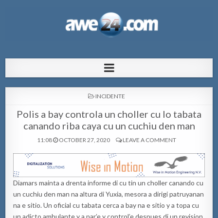
AWE24.com Bo centro di informacion
Bo centro di informacion pa Aruba
pa Aruba
POSTED
INCIDENTE
IN
Polis a bay controla un choller cu lo tabata
canando riba caya cu un cuchiu den man
11:08
OCTOBER 27, 2020
LEAVE A COMMENT
Diamars mainta a drenta informe di cu tin un choller canando cu
un cuchiu den man na altura di Yuxia, mesora a dirigi patruyanan
na e sitio. Un oficial cu tabata cerca a bay na e sitio y a topa cu
un adicto ambulante y a par’e y control’e despues di un revision