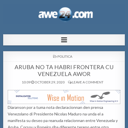
AWE24.com Bo centro di informacion
Bo centro di informacion pa Aruba
pa Aruba
POSTED
POLITICA
IN
ARUBA NO TA HABRI FRONTERA CU
VENEZUELA AWOR
10:09
OCTOBER 29, 2020
LEAVE A COMMENT
Diaranson por a tuma nota declaracionnan den prensa
Venezolano di Presidente Nicolas Maduro na unda el a
manifesta su deseo pa reanuda relacionnan entre Venezuela y
Aruba, Corsou y Boneiro riba diferente tereno entre otro