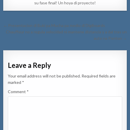
su fase final! Un hoya di proyecto!
Post
← Presentacion di Buki pa Mucha pa medio di Digiboards
navigation
Chauffeur no a regula velocidad ni mantene distancia y a dal tras un
auto na Ponton →
Leave a Reply
Your email address will not be published.
Required fields are
marked
*
Comment
*