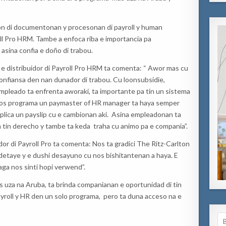
cion di documentonan y procesonan di payroll y human
ll Pro HRM. Tambe a enfoca riba e importancia pa
 asina confia e doño di trabou.
 distribuidor di Payroll Pro HRM ta comenta: “ Awor mas cu
onfiansa den nan dunador di trabou. Cu loonsubsidie,
empleado ta enfrenta aworaki, ta importante pa tin un sistema
 nos programa un paymaster of HR manager ta haya semper
plica un payslip cu e cambionan aki. Asina empleadonan ta
n tin derecho y tambe ta keda traha cu animo pa e compania”.
or di Payroll Pro ta comenta: Nos ta gradici The Ritz-Carlton
detaye y e dushi desayuno cu nos bishitantenan a haya. E
aga nos sinti hopi verwend”.
s uza na Aruba, ta brinda companianan e oportunidad di tin
roll y HR den un solo programa, pero ta duna acceso na e
Se