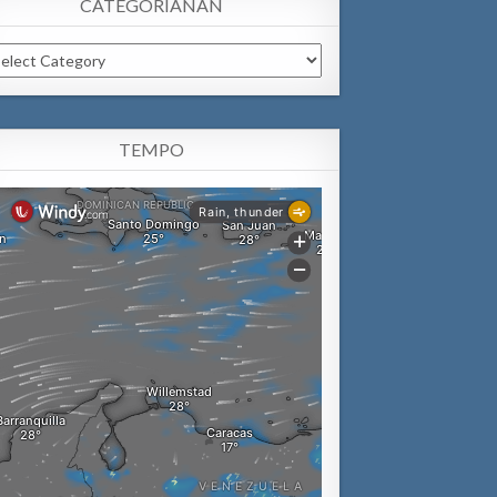
CATEGORIANAN
tegorianan
TEMPO