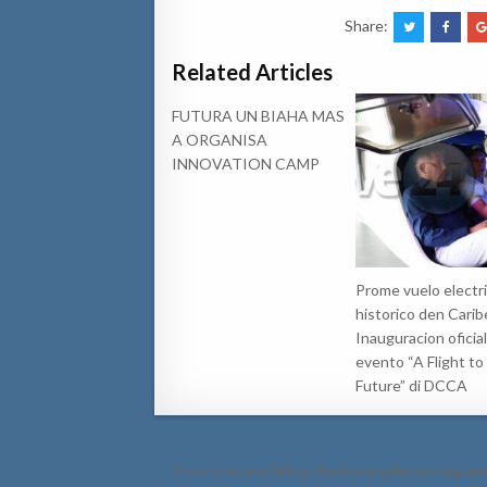
Share:
Related Articles
FUTURA UN BIAHA MAS
A ORGANISA
INNOVATION CAMP
Prome vuelo electr
historico den Carib
Inauguracion oficial
evento “A Flight to
Future” di DCCA
Post
← Countries are falling short in implementing m