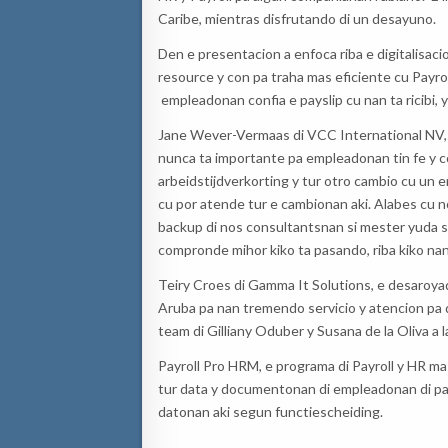
Caribe, mientras disfrutando di un desayuno.
Den e presentacion a enfoca riba e digitalisa
resource y con pa traha mas eficiente cu Payro
empleadonan confia e payslip cu nan ta ricibi, y
Jane Wever-Vermaas di VCC International NV, e
nunca ta importante pa empleadonan tin fe y c
arbeidstijdverkorting y tur otro cambio cu un 
cu por atende tur e cambionan aki. Alabes cu
backup di nos consultantsnan si mester yuda s
compronde mihor kiko ta pasando, riba kiko na
Teiry Croes di Gamma It Solutions, e desaroyad
Aruba pa nan tremendo servicio y atencion pa 
team di Gilliany Oduber y Susana de la Oliva a l
Payroll Pro HRM, e programa di Payroll y HR ma
tur data y documentonan di empleadonan di pay
datonan aki segun functiescheiding.