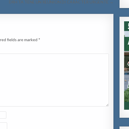
DRH TA TENE UN REUNION DI CARACTER URGENTE →
red fields are marked
*