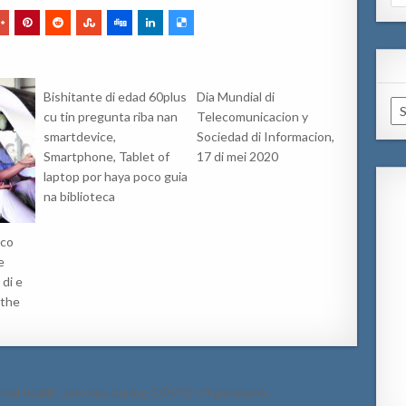
for
Bishitante di edad 60plus
Dia Mundial di
Ar
cu tin pregunta riba nan
Telecomunicacion y
smartdevice,
Sociedad di Informacion,
Smartphone, Tablet of
17 di mei 2020
laptop por haya poco guia
na biblioteca
ico
e
 di e
 the
ental health services during COVID-19 pandemic