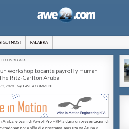
formacion pa Aruba
SIGUI NOS!
PALABRA
POSTED
TECHNOLOGIA
IN
 un workshop tocante payroll y Human
The Ritz-Carlton Aruba
5, 2020
LEAVE A COMMENT
on Aruba, e team di Payroll Pro HRM a duna un presentacion di
nvitadonan por a siña di e programa mas uza na Aruba y