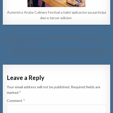
Autentico Aruba Culinary Festival a habri aplicacion pa participa
den e tercer edicion
Post
← Minister di Cultura ta felicita Norma ‘Moma’ Lampe cu a cumpli e
navigation
bunita edad di 90 aña
Jovencita cu 7 luna na estado cu ambulans a hiba cu urgencia a
bandona hospital y a bay drenta lama dilanti ex-Bushiri Hotel →
Leave a Reply
Your email address will not be published.
Required fields are
marked
*
Comment
*