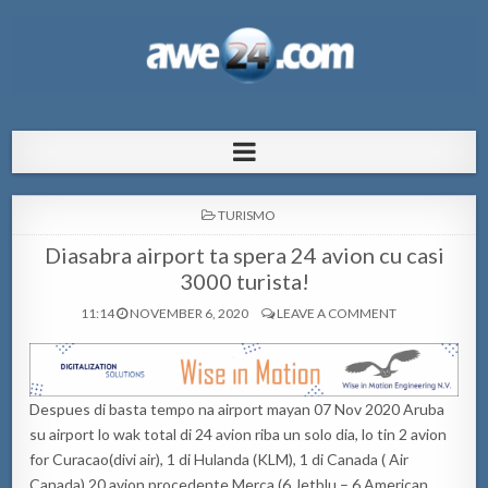
AWE24.com Bo centro di informacion
Bo centro di informacion pa Aruba
pa Aruba
POSTED
TURISMO
IN
Diasabra airport ta spera 24 avion cu casi
3000 turista!
11:14
NOVEMBER 6, 2020
LEAVE A COMMENT
Despues di basta tempo na airport mayan 07 Nov 2020 Aruba
su airport lo wak total di 24 avion riba un solo dia, lo tin 2 avion
for Curacao(divi air), 1 di Hulanda (KLM), 1 di Canada ( Air
Canada) 20 avion procedente Merca (6 Jetblu – 6 American