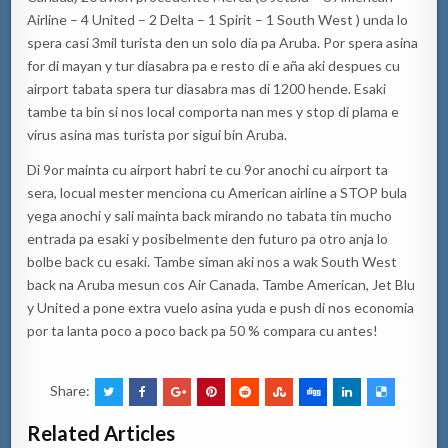
Airline – 4 United – 2 Delta – 1 Spirit – 1 South West ) unda lo
spera casi 3mil turista den un solo dia pa Aruba. Por spera asina
for di mayan y tur diasabra pa e resto di e aña aki despues cu
airport tabata spera tur diasabra mas di 1200 hende. Esaki
tambe ta bin si nos local comporta nan mes y stop di plama e
virus asina mas turista por sigui bin Aruba.
Di 9or mainta cu airport habri te cu 9or anochi cu airport ta
sera, locual mester menciona cu American airline a STOP bula
yega anochi y sali mainta back mirando no tabata tin mucho
entrada pa esaki y posibelmente den futuro pa otro anja lo
bolbe back cu esaki. Tambe siman aki nos a wak South West
back na Aruba mesun cos Air Canada. Tambe American, Jet Blu
y United a pone extra vuelo asina yuda e push di nos economia
por ta lanta poco a poco back pa 50 % compara cu antes!
Share:
Related Articles