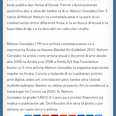
keda publica den forma di Ebook. Potret y ilustracionnan
autentico den e obra aki tambe ta di sr. Nelson Gonzalez.Den ‘E
canto di Nelson’ Nelson ta contempla lama, e ta parti di un
combersacion entre diferente fruta, e ta en busca di locual e ta
haya falta di dje y e ta descubri un coleccion straño.
Nelson Gonzalez (’79) ta e artista contemporaneo cu a
representa Aruba na
Havana Biennial Art Exhibition
2015
. Nelson
Gonzalez ta activo como artista visual y docente di arte desde
aña 2000 na Aruba y na 2008 a funda Art Rap Foundation
hunto cu 5 otro artista. Nelson Gonzalez ta organisa exposicion
regular na Aruba, Corsou y Hulanda di su cuadranan, potret,
arte digital, video art y instalacion pero tambe obra teatral
multidisciplinario. Neslon su ultimo proyecto ‘Art in residence’ a
tuma lugar na Corsou na 2020. Sr. Nelson
Gonzalez ta gradici UNOCA Cares pa e sosten financiero pa
realisa e publicacion aki. Distribucion di e obra ta gratis y por
obtene un copia cerca e artista.