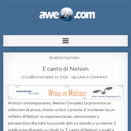
AWE24.com Bo centro di informacion
Bo centro di informacion pa Aruba
pa Aruba
POSTED
ARTE/CULTURA
IN
E canto di Nelson
13:26
NOVEMBER 10, 2020
LEAVE A COMMENT
Artista contemporaneo, Nelson Gonzalez ta presenta un
coleccion di prosa, storia cortico y poesia. E storianan ta un
refleho di Nelson su experencianan, emocionnan y
perspectivo riba loke ta sosode den su mundo y su mente. E
publicacion literario su titulo ta ‘E canto di Nelson’ y esaki a