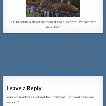
FLP ta anuncia ticket ganador di rifa di evento “Papiamento
den Hofi”
Post
← Na October 2020 a recupera 25% di e cantidad di pasahero cu a
navigation
sali for di Aruba encomparacion cu October 2019/ 25% of 2019
October departing passengers recovered in October 2020
Booshi Wever: CREDIBILIDAD Y LEGITIMIDAD DI E GOBIERNO
ACTUAL “IS VER TE ZOEKEN”! →
Leave a Reply
Your email address will not be published.
Required fields are
marked
*