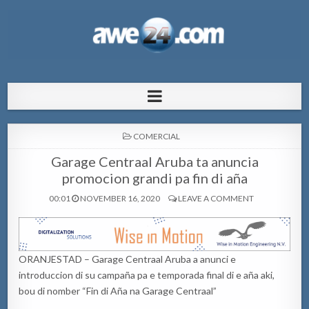
AWE24.com Bo centro di informacion
Bo centro di informacion pa Aruba
pa Aruba
POSTED
COMERCIAL
IN
Garage Centraal Aruba ta anuncia
promocion grandi pa fin di aña
00:01
NOVEMBER 16, 2020
LEAVE A COMMENT
ORANJESTAD – Garage Centraal Aruba a anunci e
introduccion di su campaña pa e temporada final di e aña aki,
bou di nomber “Fin di Aña na Garage Centraal”