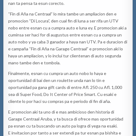
nan ta pensa ta esun corecto.
“Fin di Aña na Centraal” lo mira tambe un ampliacion den e
promocion “Di Locura”, den cual fin di luna a ser rifa un UTV
nobo entre esnan cu a cumpra auto e luna ey. E promocion aki a
cuminsa ser haci for di augustus entre esnan cu a cumpra un
auto nobo y ya caba 3 ganador a haya nan UTV. Pa e duracion di
e campaña “Fin di Aña na Garage Centraal” e promocion aki lo
haya un ampliacion, y lo inclui tur clientenan di auto segunda
mano tambe den e tombola.
Finalmente, esnan cu cumpra un auto nobo lo haya e
oportunidad di bai den un roulette unda nan lo tin e
oportunidad pa gana gift cards di entre Afl. 250 cu Afl. 1,000
sea di Super Food, Do It Center of Price Smart. Cu esaki e
cliente lo por haci su compras pa e periodo di fin di aña.
E promocion aki ta uno di e mas ambicioso den historia di
Garage Centraal Aruba, y ta busca di ofrece mas oportunidad
pa esnan cu ta buscando un auto pa logra di yega na esaki.
E invitacion por tanto a ser extendi pa tur esnan pa bishita e