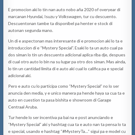
E promocion aki lo tin nan auto nobo aña 2020 of overyear di
marcanan Hyundai, Isuzu y Volkswagen, tur cu descuento.
Descuentonan tambe ta disponibel pa henter e stock di
autonan segunda mano.
Un di e aspectonan mas interesante di e promocion aki lo ta e
introduccion di e “Mystery Special”. Esaki lo ta un auto cual pa
dos siman lo tin un descuento adicional aplica riba dje, despues
di cual otro auto lo bin na su lugar pa otro dos siman. Mas ainda,
lo tin un cantidad limita di e auto aki cual lo califica pa e special
adicional aki.
Pero e auto cu lo participa como “Mystery Special” no lo ser
anuncia den media, y e unico manera pa hende haya sa cua ta e
auto en cuestion ta pasa bishita e showroom di Garage
Centraal Aruba.
Tur hende lo ser incentiva pa bai na e post anunciando e
“Mystery Special” aki y hashtag cua ta e auto nan ta pensa lo ta
e special, usando e hashtag “#MysteryTa…” sigui pa e model cu