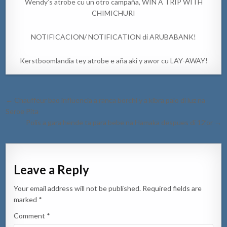
Wendy’s atrobe cu un otro campaña, WIN A TRIP WITH
CHIMICHURI
NOTIFICACION/ NOTIFICATION di ARUBABANK!
Kerstboomlandia tey atrobe e aña aki y awor cu LAY-AWAY!
Post
← Chauffeur bao influencia a ranca borchi y a kibra palo di luz na
navigation
Seroe Pita
Polis a gara hende ta para bebe na Hamaka despues di 12’or →
Leave a Reply
Your email address will not be published.
Required fields are
marked
*
Comment
*