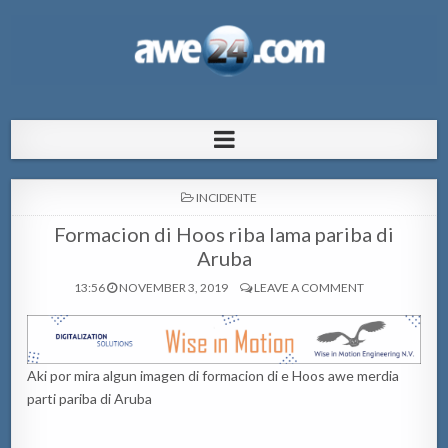
AWE24.com Bo centro di informacion
Bo centro di informacion pa Aruba
pa Aruba
POSTED
INCIDENTE
IN
Formacion di Hoos riba lama pariba di
Aruba
13:56
NOVEMBER 3, 2019
LEAVE A COMMENT
Aki por mira algun imagen di formacion di e Hoos awe merdia
parti pariba di Aruba