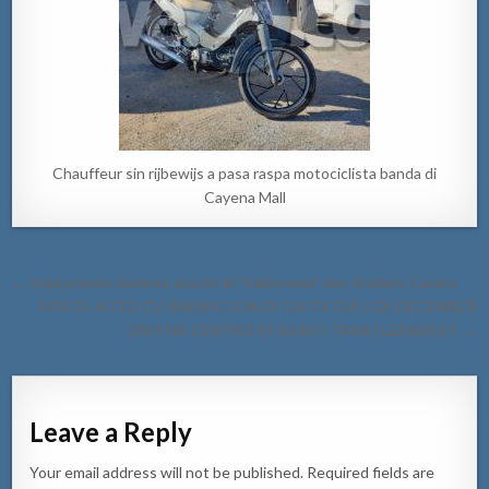
Chauffeur sin rijbewijs a pasa raspa motociclista banda di
Cayena Mall
Post
← Hopi premio durante anochi di “Halloween” den Stellaris Casino
navigation
RIFA DI AUTO CU ANIMACION DI GAITA DIA 1 DI DECEMBER
2019 NA CENTRO DI BARIO TANKI LEENDERT →
Leave a Reply
Your email address will not be published.
Required fields are