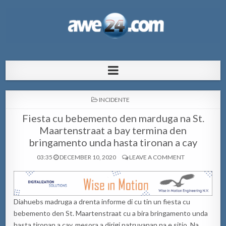
AWE24.com Bo centro di informacion
Bo centro di informacion pa Aruba
pa Aruba
POSTED
INCIDENTE
IN
Fiesta cu bebemento den marduga na St.
Maartenstraat a bay termina den
bringamento unda hasta tironan a cay
03:35
DECEMBER 10, 2020
LEAVE A COMMENT
Diahuebs madruga a drenta informe di cu tin un fiesta cu
bebemento den St. Maartenstraat cu a bira bringamento unda
hasta tironan a cay, mesora a dirigi patruyanan na e sitio. Na