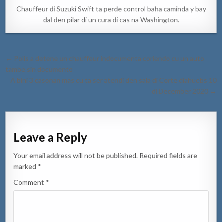
Chauffeur di Suzuki Swift ta perde control baha caminda y bay
dal den pilar di un cura di cas na Washington.
Post
← Polis a detene un chauffeur indocumenta coriendo cu un auto
navigation
tambe sin documento
A bini 3 casonan mas cu ta ser atendi den sala di Corte diahuebs 10
di December 2020 →
Leave a Reply
Your email address will not be published.
Required fields are
marked
*
Comment
*