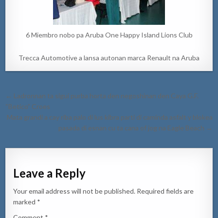
6 Miembro nobo pa Aruba One Happy Island Lions Club
Trecca Automotive a lansa autonan marca Renault na Aruba
Post
← Ladronnan ta sigui purba horta den negoshinan den Caya G.F.
navigation
“Betico” Croes
Mata grandi a cay riba palo di lus kibra parti di caminda asfalt y blokea
pasada di esnan cu ta cana of jog na Eagle Beach →
Leave a Reply
Your email address will not be published.
Required fields are
marked
*
Comment
*