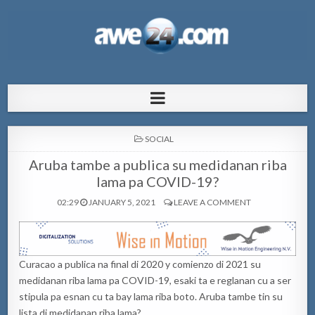
AWE24.com Bo centro di informacion
Bo centro di informacion pa Aruba
pa Aruba
POSTED
SOCIAL
IN
Aruba tambe a publica su medidanan riba
lama pa COVID-19?
02:29
JANUARY 5, 2021
LEAVE A COMMENT
Curacao a publica na final di 2020 y comienzo di 2021 su
medidanan riba lama pa COVID-19, esaki ta e reglanan cu a ser
stipula pa esnan cu ta bay lama riba boto. Aruba tambe tin su
lista di medidanan riba lama?