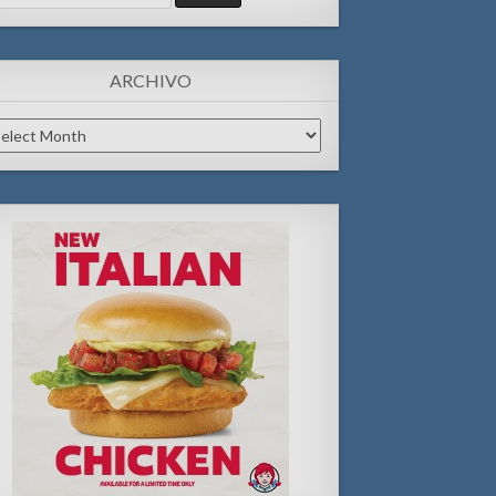
:
ARCHIVO
chivo