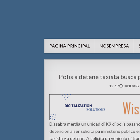
AWE24.com Bo centro di in
Bo centro di informacion pa Aruba
PAGINA PRINCIPAL
NOSEMPRESA
Polis a detene taxista busca 
12:59
JANUARY 
Diasabra merdia un unidad di K9 di polis pasand
detencion a ser solicita pa ministerio publico 
taxista y a detene. A solicita un vehiculo di tr