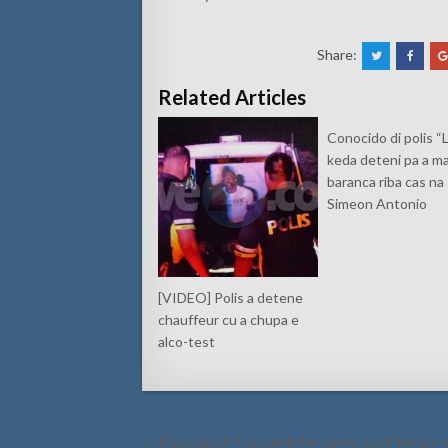
Share:
Related Articles
Conocido di polis “L
keda deteni pa a m
baranca riba cas na
Simeon Antonio
[VIDEO] Polis a detene
chauffeur cu a chupa e
alco-test
Post
← Despues di 9 dia ainda tin huma ta sali for di e