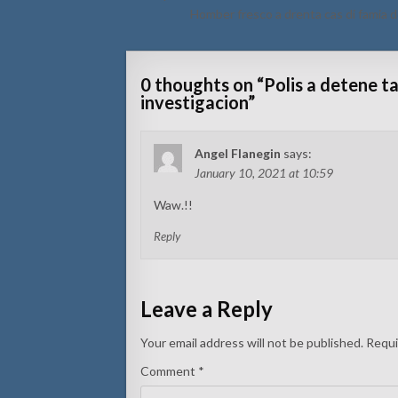
navigation
Homber fresco a drenta cas di famia d
0 thoughts on “
Polis a detene ta
investigacion
”
Angel Flanegin
says:
January 10, 2021 at 10:59
Waw.!!
Reply
Leave a Reply
Your email address will not be published.
Requi
Comment
*