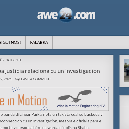
formacion pa Aruba
SIGUI NOS!
PALABRA
POSTED
INCIDENTE
IN
pa justicia relaciona cu un investigacion
9, 2021
LEAVE A COMMENT
o banda di Linear Park a nota un taxista cual su buskeda y
enconneccion cu un investigacion, mesora e oficial a para e
ansporte y mesora a hib’e pa warda di polis na Shaba.