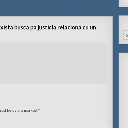
for
en Koningstraat keriendo cu ta cas di prostitucion ela drenta →
xista busca pa justicia relaciona cu un
Ar
red fields are marked
*