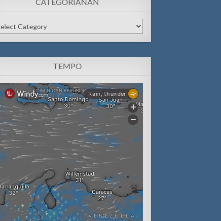
CATEGORIANAN
tegorianan
TEMPO