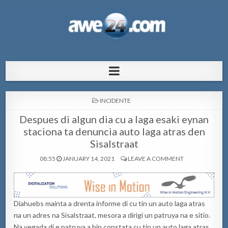
AWE24.com Bo centro di informacion
Bo centro di informacion pa Aruba
pa Aruba
POSTED
INCIDENTE
IN
Despues di algun dia cu a laga esaki eynan
staciona ta denuncia auto laga atras den
Sisalstraat
08:55
JANUARY 14, 2021
LEAVE A COMMENT
Diahuebs mainta a drenta informe di cu tin un auto laga atras
na un adres na Sisalstraat, mesora a dirigi un patruya na e sitio.
Na yegada di e patruya a bin constata cu tin un auto laga atras