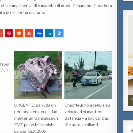
 riba cumplimento di e maneho di orario. E maneho di orario ta
to di e maneho di orario.
 fabor
 aki!
URGENTE: pa yuda un
Chauffeur no a regula su
persona den necesidad
velocidad ni mantene
mester un transmission
distancia y a bay dal tras
CVT pa un Mitsubishi
di e auto su dilanti
Se
Lancer GLX 2005