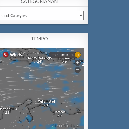
CATEGORIANAN
tegorianan
TEMPO