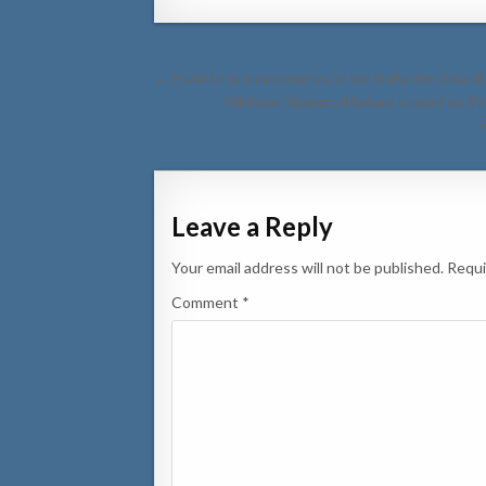
Post
← Esaki lo ta e casonan cu lo ser trata den Sala d
navigation
Minister Xiomara Maduro a reuni cu SV
Leave a Reply
Your email address will not be published.
Requi
Comment
*