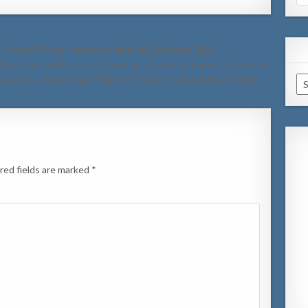
for
i Corte di Prome Instancia diabierna 22 januari 2021
B pa haya un bista di e trabounan relaciona e pagonan di Sosten
Financiero na Empresa Chikito y Mediano y Subisidio di Salario →
Ar
red fields are marked
*