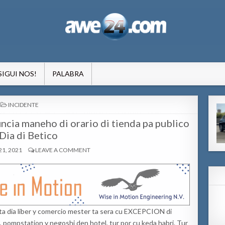
formacion pa Aruba
SIGUI NOS!
PALABRA
POSTED
INCIDENTE
IN
cia maneho di orario di tienda pa publico
Dia di Betico
1, 2021
LEAVE A COMMENT
 ta dia liber y comercio mester ta sera cu EXCEPCION di
a, pompstation y negoshi den hotel, tur por cu keda habri. Tur