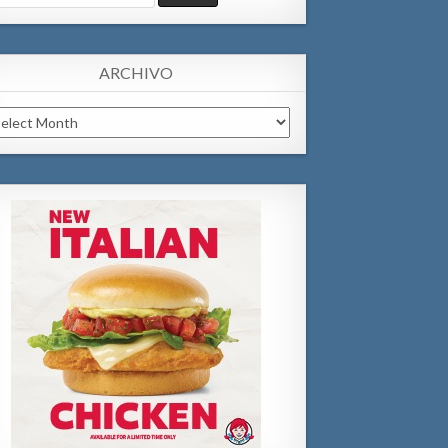
:
ARCHIVO
chivo