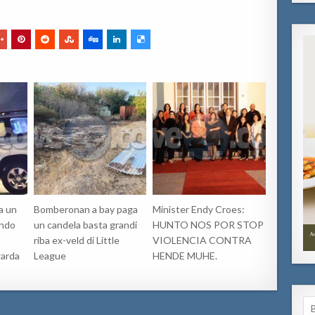
a un
Bomberonan a bay paga
Minister Endy Croes:
endo
un candela basta grandi
HUNTO NOS POR STOP
riba ex-veld di Little
VIOLENCIA CONTRA
arda
League
HENDE MUHE.
Se