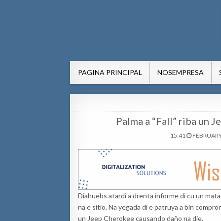
AWE24.com Bo centro di in
Bo centro di informacion pa Aruba
PAGINA PRINCIPAL
NOSEMPRESA
Palma a “Fall” riba un J
15:41
FEBRUARY 
Diahuebs atardi a drenta informe di cu un mata 
na e sitio. Na yegada di e patruya a bin compro
un Jeep Cherokee causando daño na dje.