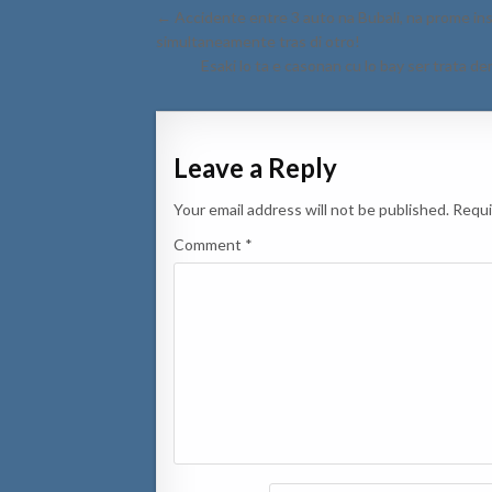
Post
← Accidente entre 3 auto na Bubali, na prome ins
navigation
simultaneamente tras di otro!
Esaki lo ta e casonan cu lo bay ser trata d
Leave a Reply
Your email address will not be published.
Requi
Comment
*