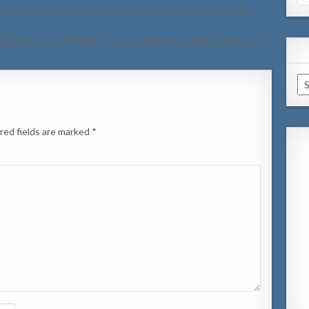
for
tante ta mustra accidente di cadena pero e ta 2 accidente
en Sala di Corte di Prome Instancia diabierna 5 di februari 2021 →
Ar
red fields are marked
*