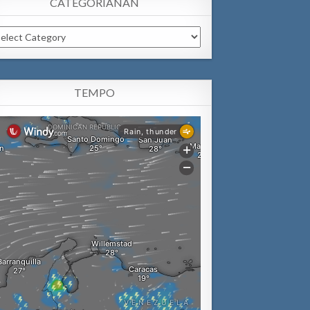
CATEGORIANAN
tegorianan
TEMPO