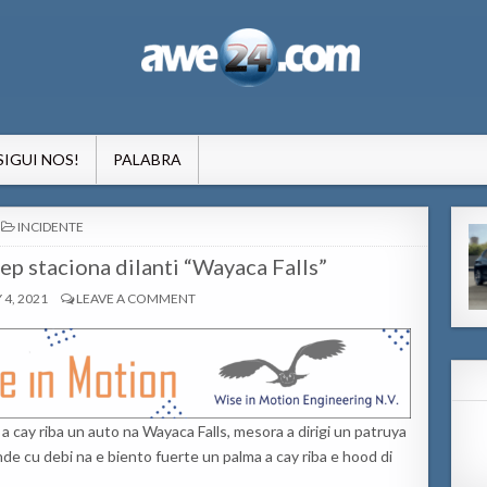
formacion pa Aruba
SIGUI NOS!
PALABRA
POSTED
INCIDENTE
IN
eep staciona dilanti “Wayaca Falls”
4, 2021
LEAVE A COMMENT
a cay riba un auto na Wayaca Falls, mesora a dirigi un patruya
nde cu debi na e biento fuerte un palma a cay riba e hood di