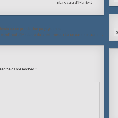
for
riba e cura di Marriott
iendo cu tin prohibicion pa yega cerca
Ar
bandi rooi di Modanza dal semi-frontal riba un auto contrario. →
red fields are marked
*