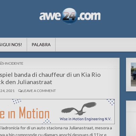
formacion pa Aruba
SIGUI NOS!
PALABRA
POSTED
INCIDENTE
IN
spiel banda di chauffeur di un Kia Rio
k den Julianastraat
24, 2021
LEAVE A COMMENT
 ladronicia for di un auto staciona na Julianastraat, mesora a
truya a bin compronde cu diamars anochi despues di 11’or e