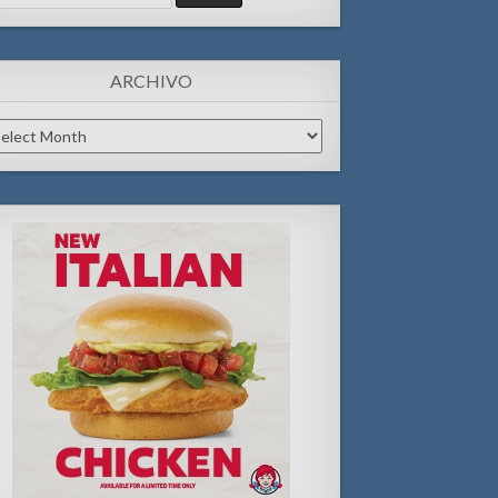
:
ARCHIVO
chivo