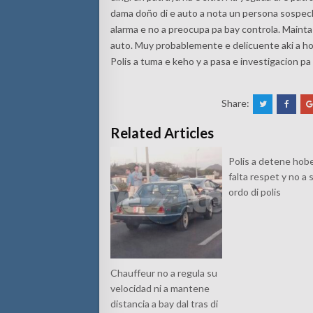
dama doño di e auto a nota un persona sospech
alarma e no a preocupa pa bay controla. Mainta or
auto. Muy probablemente e delicuente aki a hor
Polis a tuma e keho y a pasa e investigacion pa
Share:
Related Articles
Polis a detene hob
falta respet y no a 
ordo di polis
Chauffeur no a regula su
velocidad ni a mantene
distancia a bay dal tras di