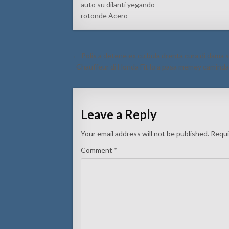
auto su dilanti yegando
rotonde Acero
Post
← Polis a detene ex cu bula drenta cura di dama s
navigation
Chauffeur di Honda Fit lo a pasa memey caminda 
Leave a Reply
Your email address will not be published.
Requi
Comment
*