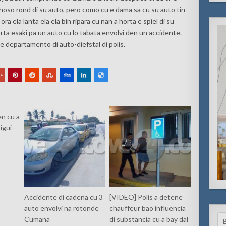
oso rond di su auto, pero como cu e dama sa cu su auto tin
a ela lanta ela ela bin ripara cu nan a horta e spiel di su
ta esaki pa un auto cu lo tabata envolvi den un accidente.
 e departamento di auto-diefstal di polis.
en cu a
sigui
Accidente di cadena cu 3
[VIDEO] Polis a detene
auto envolvi na rotonde
chauffeur bao influencia
Se
Cumana
di substancia cu a bay dal