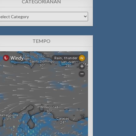
CATEGORIANAN
tegorianan
TEMPO