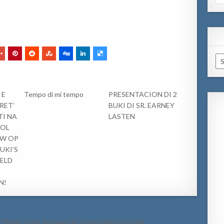
for
Ar
 E
Tempo di mi tempo
PRESENTACION DI 2
RET’
BUKI DI SR. EARNEY
I NA
LASTEN
COL
UW OP
UKI’S
EELD
N!
 Marlee Lacle geslaagd bij Universidad di Aruba