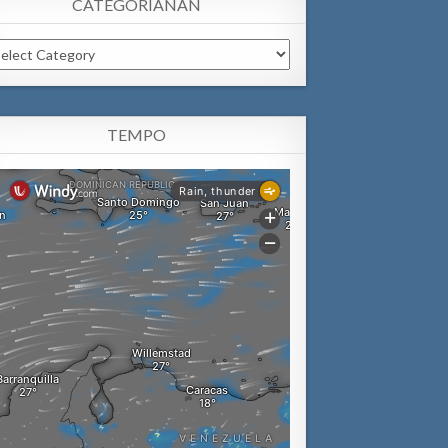
CATEGORIANAN
tegorianan
TEMPO