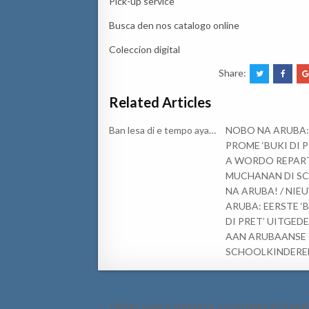
Pick-up service
Busca den nos catalogo online
Coleccion digital
Share:
Related Articles
Ban lesa di e tempo aya…
NOBO NA ARUBA:
PROME ‘BUKI DI P
A WORDO REPART
MUCHANAN DI S
NA ARUBA! / NIE
ARUBA: EERSTE ‘B
DI PRET’ UITGED
AAN ARUBAANSE
SCHOOLKINDERE
Post
← Marlee Lacle a gradua na Universidad di Aruba/