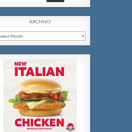
:
ARCHIVO
chivo