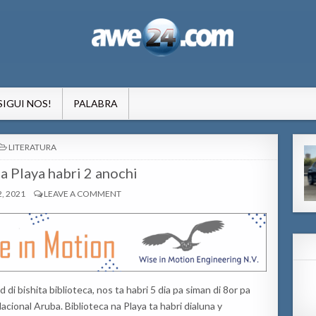
formacion pa Aruba
SIGUI NOS!
PALABRA
POSTED
LITERATURA
IN
a Playa habri 2 anochi
, 2021
LEAVE A COMMENT
i bishita biblioteca, nos ta habri 5 dia pa siman di 8or pa
 Nacional Aruba. Biblioteca na Playa ta habri dialuna y