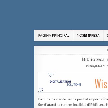
AWE24.com Bo centro di in
Bo centro di informacion pa Aruba
PAGINA PRINCIPAL
NOSEMPRESA
Biblioteca n
13:38
MARCH 2
Pa duna mas tanto hende posibel e oportunidad d
5or di atardi na tur tres localidad di Biblioteca