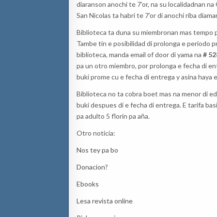
diaranson anochi te 7’or, na su localidadnan n
San Nicolas ta habri te 7’or di anochi riba diama
Biblioteca ta duna su miembronan mas tempo pa 
Tambe tin e posibilidad di prolonga e periodo 
biblioteca, manda email of door di yama na
# 52
pa un otro miembro, por prolonga e fecha di e
buki prome cu e fecha di entrega y asina haya 
Biblioteca no ta cobra boet mas na menor di ed
buki despues di e fecha di entrega. E tarifa bas
pa adulto 5 florin pa aña.
Otro noticia:
Nos tey pa bo
Donacion
?
Ebooks
Lesa revista online