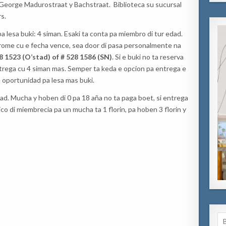
a George Madurostraat y Bachstraat. Biblioteca su sucursal
rs.
lesa buki: 4 siman. Esaki ta conta pa miembro di tur edad.
prome cu e fecha vence, sea door di pasa personalmente na
8 1523 (O’stad) of # 528 1586 (SN)
. Si e buki no ta reserva
ntrega cu 4 siman mas. Semper ta keda e opcion pa entrega e
e oportunidad pa lesa mas buki.
ad. Mucha y hoben di 0 pa 18 aña no ta paga boet, si entrega
ico di miembrecia pa un mucha ta 1 florin, pa hoben 3 florin y
Se