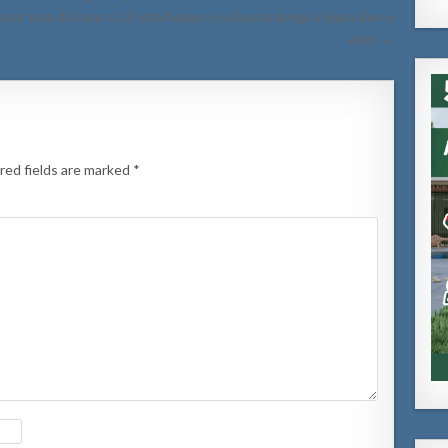
nor tras di stuur cu 2 otro hoben y cu basta droga y placa den e
auto →
red fields are marked
*