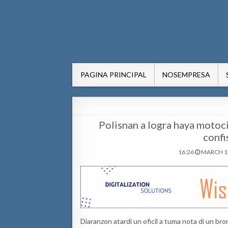
AWE24.com Bo centro di in
Bo centro di informacion pa Aruba
PAGINA PRINCIPAL
NOSEMPRESA
Polisnan a logra haya motocic
confi
16:26
MARCH 10
Diaranzon atardi un oficil a tuma nota di un bro