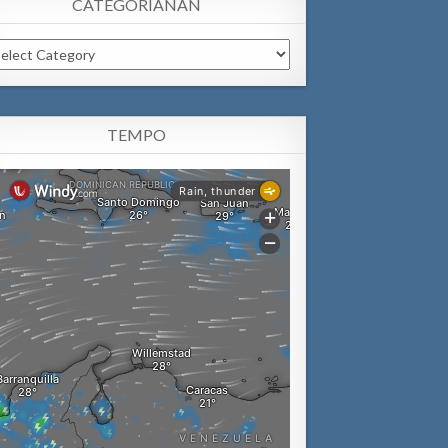
CATEGORIANAN
tegorianan
TEMPO