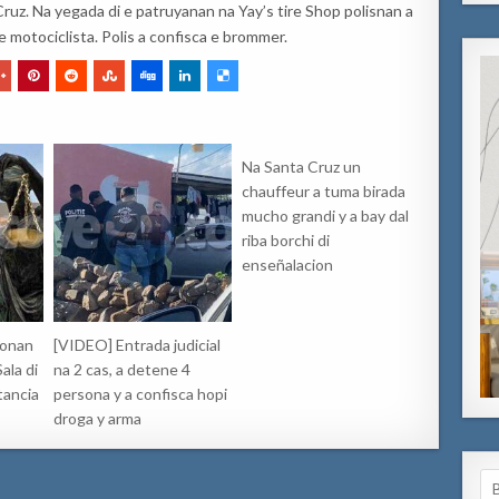
Cruz. Na yegada di e patruyanan na Yay’s tire Shop polisnan a
 motociclista. Polis a confisca e brommer.
Na Santa Cruz un
chauffeur a tuma birada
mucho grandi y a bay dal
riba borchi di
enseñalacion
sonan
[VIDEO] Entrada judicial
ala di
na 2 cas, a detene 4
tancia
persona y a confisca hopi
droga y arma
Se