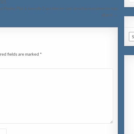
for
021
a Piedra Plat a sosode 2 accidente casi simultaneanamente nan
dilanti →
Ar
red fields are marked
*