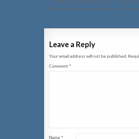
Post
← TRAINING DI TSUNAMI DIA 11 DI MAART 2
navigation
Mientras polis tabata confiscando un brommer n
Leave a Reply
Your email address will not be published.
Requi
Comment
*
Name
*