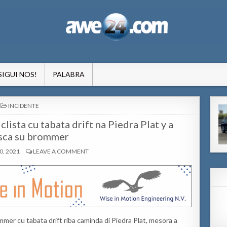
formacion pa Aruba
SIGUI NOS!
PALABRA
POSTED
INCIDENTE
IN
lista cu tabata drift na Piedra Plat y a
sca su brommer
, 2021
LEAVE A COMMENT
mmer cu tabata drift riba caminda di Piedra Plat, mesora a