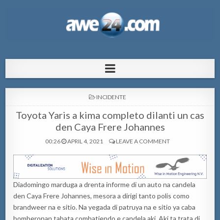
AWE24.com Bo centro di informacion
Bo centro di informacion pa Aruba
pa Aruba
POSTED
INCIDENTE
IN
Toyota Yaris a kima completo dilanti un cas
den Caya Frere Johannes
00:26
APRIL 4, 2021
LEAVE A COMMENT
Diadomingo marduga a drenta informe di un auto na candela
den Caya Frere Johannes, mesora a dirigi tanto polis como
brandweer na e sitio. Na yegada di patruya na e sitio ya caba
bomberonan tabata combatiendo e candela aki. Aki ta trata di