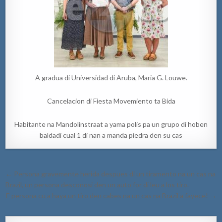
A gradua di Universidad di Aruba, Maria G. Louwe.
Cancelacion di Fiesta Movemiento ta Bida
Habitante na Mandolinstraat a yama polis pa un grupo di hoben
baldadi cual 1 di nan a manda piedra den su cas
Post
← Persona gravemente herida despues di un tiramento na un cas na
navigation
Brazil, un persona desconosi den un auto for di leu a los tiro.
E persona cu a haya un tiro den cabes na un cas na Brazil a fayece! →