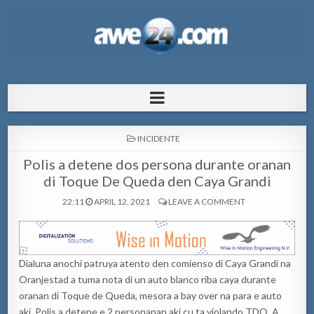
AWE24.com Bo centro di informacion
Bo centro di informacion pa Aruba
pa Aruba
POSTED
INCIDENTE
IN
Polis a detene dos persona durante oranan
di Toque De Queda den Caya Grandi
22:11
APRIL 12, 2021
LEAVE A COMMENT
Dialuna anochi patruya atento den comienso di Caya Grandi na
Oranjestad a tuma nota di un auto blanco riba caya durante
oranan di Toque de Queda, mesora a bay over na para e auto
aki. Polis a detene e 2 personanan aki cu ta violando TDQ. A