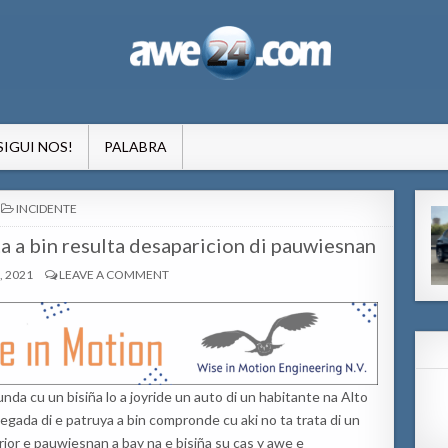
formacion pa Aruba
SIGUI NOS!
PALABRA
POSTED
INCIDENTE
IN
ta a bin resulta desaparicion di pauwiesnan
, 2021
LEAVE A COMMENT
nda cu un bisiña lo a joyride un auto di un habitante na Alto
 yegada di e patruya a bin compronde cu aki no ta trata di un
erior e pauwiesnan a bay na e bisiña su cas y awe e