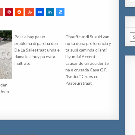
for
Ar
Polis a bay pa un
Chauffeur di Suzuki van
problema di pareha den
no ta duna preferencia y
De La Sallestraat unda e
ta subi caminda dilanti
dama lo a huy pa evita
Hyundai Accent
maltrato
causando un accidente
na e crusada Caya G.F.
“Betico” Croes cu
Pasteurstraat
 den
 Jeep
ad y respet a caba?