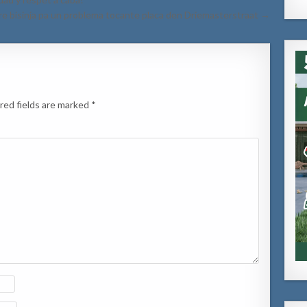
tre bisinja pa un problema tocante placa den Driemasterstraat →
red fields are marked
*