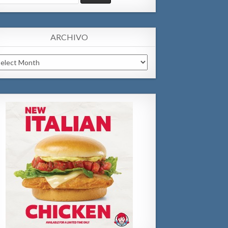
:
ARCHIVO
chivo