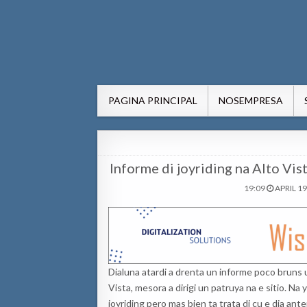
AWE24.com Bo centro di in
Bo centro di informacion pa Aruba
PAGINA PRINCIPAL
NOSEMPRESA
Informe di joyriding na Alto Vis
19:09
APRIL 19
Dialuna atardi a drenta un informe poco bruns u
Vista, mesora a dirigi un patruya na e sitio. Na
joyriding pero mas bien ta trata di cu e dia ant