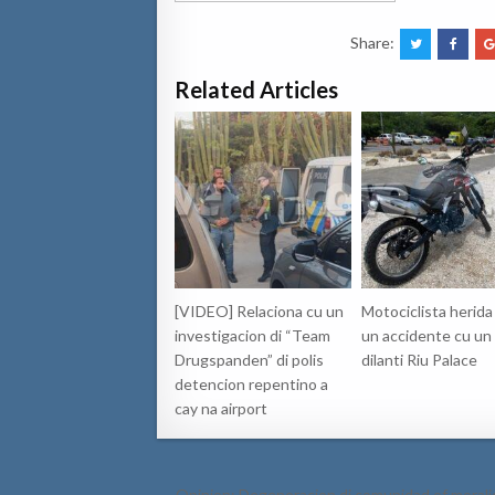
Share:
Related Articles
[VIDEO] Relaciona cu un
Motociclista herida
investigacion di “Team
un accidente cu un
Drugspanden” di polis
dilanti Riu Palace
detencion repentino a
cay na airport
Post
← Opinion: Degeneracion di comunidad of moralid