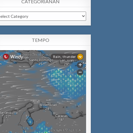
CATEGORIANAN
tegorianan
TEMPO