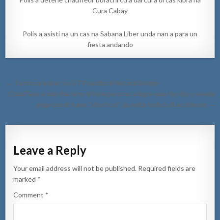
Cura Cabay
Polis a asisti na un cas na Sabana Liber unda nan a para un
fiesta andando
Post
← Turista a bolter cu UTV pariba di Natural Bridge
navigation
Chauffeur a wip riba sero di tera pero no a logra wap fey dje y a keda
pega ora di tuma “shortcut” pa evita trafico di accidente →
Leave a Reply
Your email address will not be published.
Required fields are
marked
*
Comment
*