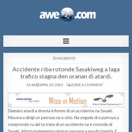
AWE24.com Bo centro di informacion
Bo centro di informacion pa Aruba
pa Aruba
POSTED
INCIDENTE
IN
Accidente riba rotonde Sasakiweg a laga
trafico stagna den oranan di atardi.
16:46
APRIL 20, 2021
LEAVE A COMMENT
Diamars atardi a drenta informe di un accidente na Sasaki.
Mesora a dirigi un patruya na e sitio. Na yegada di e patruya a
compronde cu aki ta trata di un accidente na e rotonde di
Sasaki. Afortunadamente ningun persona a resulta herida. E