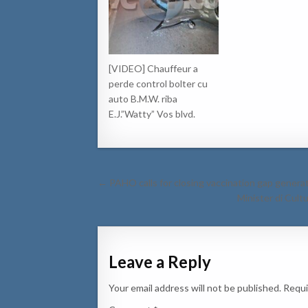
[VIDEO] Chauffeur a
perde control bolter cu
auto B.M.W. riba
E.J.”Watty” Vos blvd.
Post
← PAHO calls for closing vaccination gap gener
navigation
Minister di Cult
Leave a Reply
Your email address will not be published.
Requi