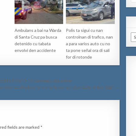
for
Ambulans a bai na Warda
Polis ta sigui cu nan
Ar
di Santa Cruz pa busca
controlnan di trafico, nan
detenido cu tabata
a para varios auto cu no
envolvi den accidente
ta pone señal ora di sali
for di rotonde
ated by COVID-19 pandemic disruption
ura Xiomara Maduro ta invita Aruba pa celebra Dia di Rey 2021 →
red fields are marked
*