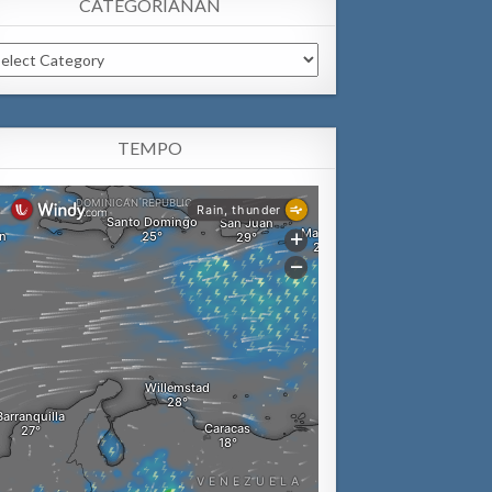
CATEGORIANAN
tegorianan
TEMPO