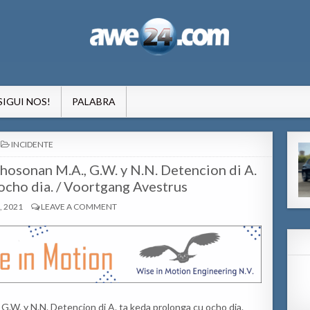
formacion pa Aruba
SIGUI NOS!
PALABRA
POSTED
INCIDENTE
IN
hosonan M.A., G.W. y N.N. Detencion di A.
ocho dia. / Voortgang Avestrus
, 2021
LEAVE A COMMENT
.W. y N.N. Detencion di A. ta keda prolonga cu ocho dia.