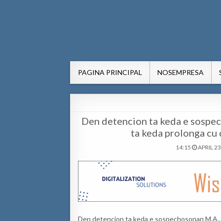
AWE24.com Bo centro di in
Bo centro di informacion pa Aruba
PAGINA PRINCIPAL
NOSEMPRESA
Den detencion ta keda e sospec
ta keda prolonga cu 
14:15
APRIL 23
Den detencion ta keda e sospechosonan M.A., G