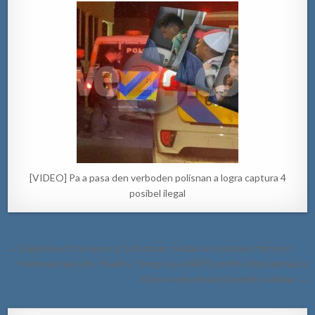
[VIDEO] Pa a pasa den verboden polisnan a logra captura 4
posibel ilegal
Post
← Eagle Beach ta yena cu turistanan, Aruba su turismo a florece!
navigation
Parlamentario drs. Shailiny Tromp-Lee (MEP): porfin Ombudsman y
Kinderombudsman birando realidad →