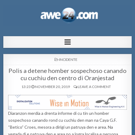
AWE24.com Bo centro di informacion
Bo centro di informacion pa Aruba
pa Aruba
POSTED
INCIDENTE
IN
Polis a detene homber sospechoso canando
cu cuchiu den centro di Oranjestad
13:23
NOVEMBER 20, 2019
LEAVE A COMMENT
Diaranzon merdia a drenta informe di cu tin un homber
sospechoso canando rond cu cuchiu den man na Caya G.F.
“Betico” Croes, mesora a dirigi un patruya den e area. Na
yegada di e patruya den e area no a logra localisa e persona,