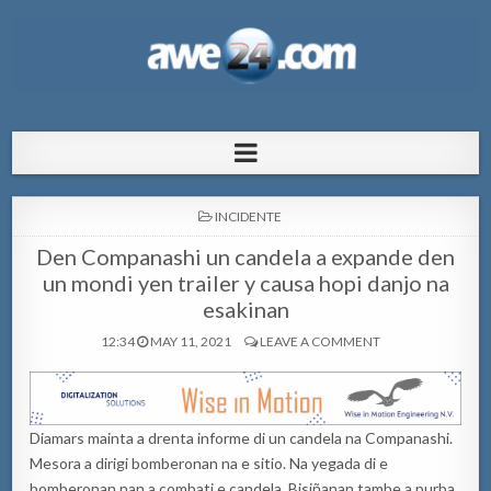
AWE24.com Bo centro di informacion
Bo centro di informacion pa Aruba
pa Aruba
POSTED
INCIDENTE
IN
Den Companashi un candela a expande den
un mondi yen trailer y causa hopi danjo na
esakinan
12:34
MAY 11, 2021
LEAVE A COMMENT
Diamars mainta a drenta informe di un candela na Companashi.
Mesora a dirigi bomberonan na e sitio. Na yegada di e
bomberonan nan a combati e candela. Bisiñanan tambe a purba