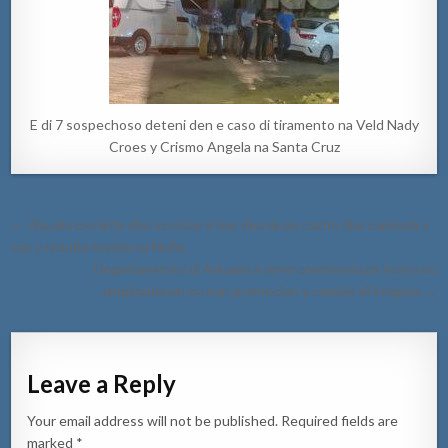
E di 7 sospechoso deteni den e caso di tiramento na Veld Nady
Croes y Crismo Angela na Santa Cruz
Post
← Abuela cu nieta riba scooter a bay desvia pa cacho riba caminda y
navigation
cay y resulta herida na Nuñe
Departamento di Aduana a tene ceremonia pa honra su
empleadonan cu nan promocion y cambio di insignia →
Leave a Reply
Your email address will not be published.
Required fields are
marked
*