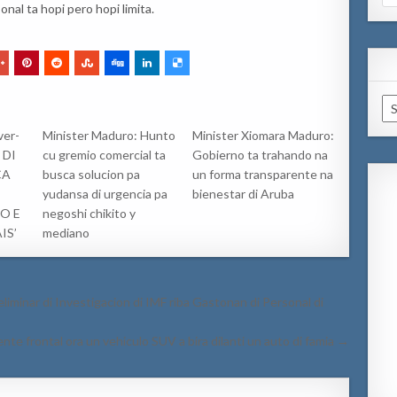
for
nal ta hopi pero hopi limita.
Ar
ver-
Minister Maduro: Hunto
Minister Xiomara Maduro:
 DI
cu gremio comercial ta
Gobierno ta trahando na
CA
busca solucion pa
un forma transparente na
yudansa di urgencia pa
bienestar di Aruba
O E
negoshi chikito y
IS’
mediano
iminar di Investigacion di IMF riba Gastonan di Personal di
nte frontal ora un vehiculo SUV a bira dilanti un auto di famia →