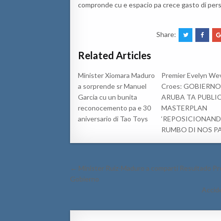
compronde cu e espacio pa crece gasto di perso
Share:
Related Articles
Minister Xiomara Maduro
Premier Evelyn We
a sorprende sr Manuel
Croes: GOBIERNO
Garcia cu un bunita
ARUBA TA PUBLI
reconocemento pa e 30
MASTERPLAN
aniversario di Tao Toys
‘REPOSICIONAND
RUMBO DI NOS PA
Post
← Minister Ruiz-Maduro a comparti Resultado Prel
navigation
Gobierno
Accide