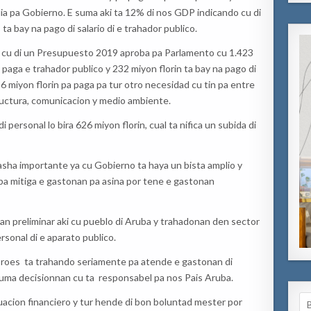
dia pa Gobierno. E suma aki ta 12% di nos GDP indicando cu di
 ta bay na pago di salario di e trahador publico.
a cu di un Presupuesto 2019 aproba pa Parlamento cu 1.423
y paga e trahador publico y 232 miyon florin ta bay na pago di
86 miyon florin pa paga pa tur otro necesidad cu tin pa entre
tructura, comunicacion y medio ambiente.
personal lo bira 626 miyon florin, cual ta nifica un subida di
masha importante ya cu Gobierno ta haya un bista amplio y
 pa mitiga e gastonan pa asina por tene e gastonan
an preliminar aki cu pueblo di Aruba y trahadonan den sector
rsonal di e aparato publico.
roes ta trahando seriamente pa atende e gastonan di
tuma decisionnan cu ta responsabel pa nos Pais Aruba.
Se
acion financiero y tur hende di bon boluntad mester por