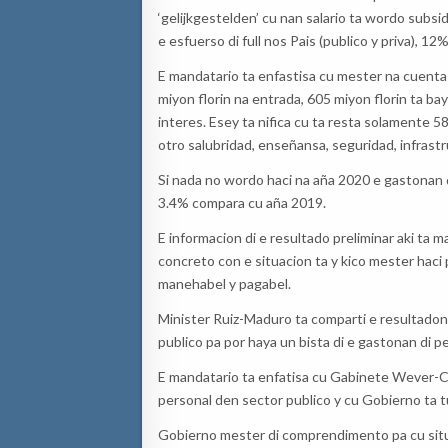
‘gelijkgestelden’ cu nan salario ta wordo subsi
e esfuerso di full nos Pais (publico y priva), 12%
E mandatario ta enfastisa cu mester na cuent
miyon florin na entrada, 605 miyon florin ta ba
interes. Esey ta nifica cu ta resta solamente 5
otro salubridad, enseñansa, seguridad, infras
Si nada no wordo haci na aña 2020 e gastonan di 
3.4% compara cu aña 2019.
E informacion di e resultado preliminar aki ta 
concreto con e situacion ta y kico mester haci
manehabel y pagabel.
Minister Ruiz-Maduro ta comparti e resultadon
publico pa por haya un bista di e gastonan di pe
E mandatario ta enfatisa cu Gabinete Wever-C
personal den sector publico y cu Gobierno ta 
Gobierno mester di comprendimento pa cu situ