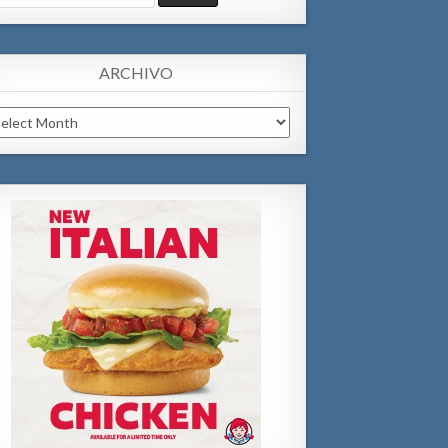
:
ARCHIVO
chivo