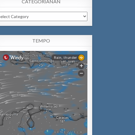
CATEGORIANAN
tegorianan
TEMPO