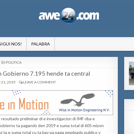
formacion pa Aruba
SIGUI NOS!
PALABRA
POSTED
POLITICA
IN
n Gobierno 7.195 hende ta central
21, 2019
LEAVE A COMMENT
 resultado preliminar di e investigacion di IMF riba e
 Gobierno ta pagando den 2019 e suma total di 605 miyon
ki ta e suma total cu ta bay pa paga empleado publico y