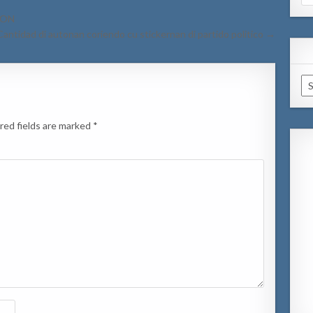
for
ION
ntidad di autonan coriendo cu stickernan di partido politico →
Ar
red fields are marked
*