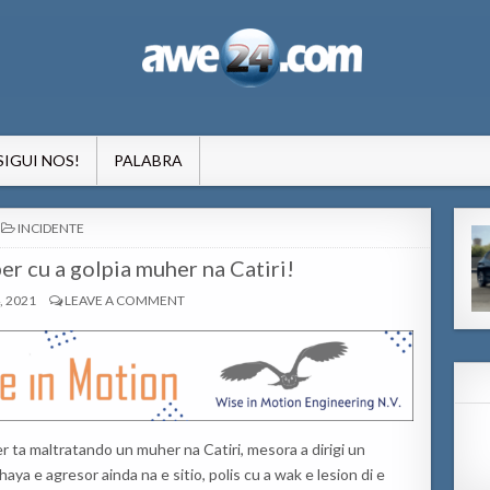
formacion pa Aruba
SIGUI NOS!
PALABRA
POSTED
INCIDENTE
IN
r cu a golpia muher na Catiri!
, 2021
LEAVE A COMMENT
r ta maltratando un muher na Catiri, mesora a dirigi un
haya e agresor ainda na e sitio, polis cu a wak e lesion di e