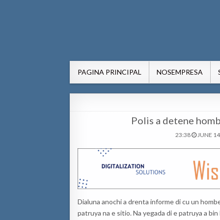
AWE24.com Bo centro di in
Bo centro di informacion pa Aruba
PAGINA PRINCIPAL
NOSEMPRESA
Polis a detene hombe
23:38
JUNE 14
Dialuna anochi a drenta informe di cu un hombe
patruya na e sitio. Na yegada di e patruya a bin 