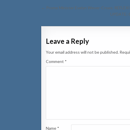
Post
← Prome Minister Evelyn Wever-Croes: REFLEX
navigation
UPDATE: Ca
Leave a Reply
Your email address will not be published.
Requi
Comment
*
Name
*