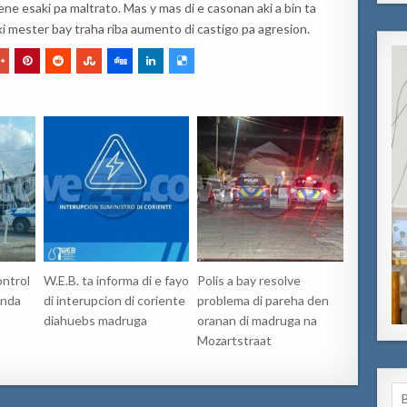
ene esaki pa maltrato. Mas y mas di e casonan aki a bin ta
i mester bay traha riba aumento di castigo pa agresion.
ontrol
W.E.B. ta informa di e fayo
Polis a bay resolve
inda
di interupcion di coriente
problema di pareha den
diahuebs madruga
oranan di madruga na
Mozartstraat
Se