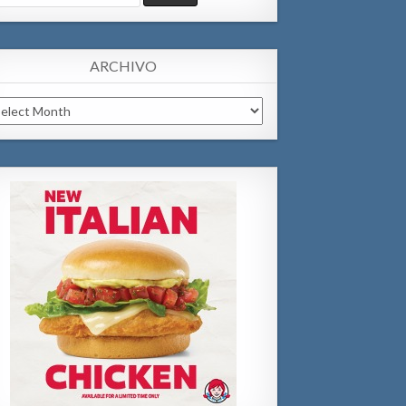
:
ARCHIVO
chivo