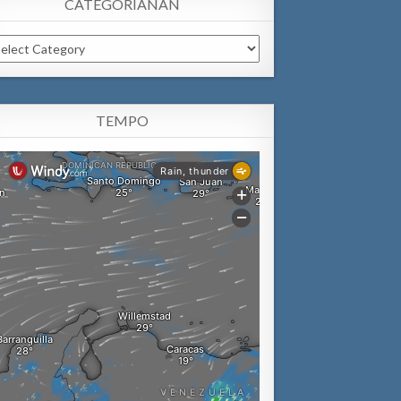
CATEGORIANAN
tegorianan
TEMPO