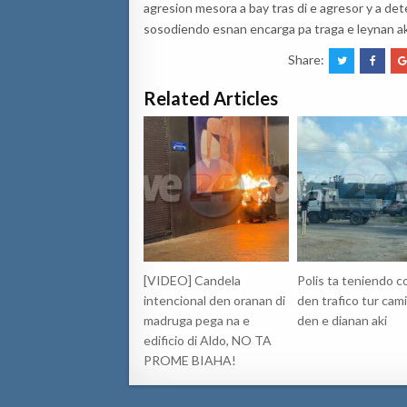
agresion mesora a bay tras di e agresor y a det
sosodiendo esnan encarga pa traga e leynan ak
Share:
Related Articles
[VIDEO] Candela
Polis ta teniendo c
intencional den oranan di
den trafico tur cam
madruga pega na e
den e dianan aki
edificio di Aldo, NO TA
PROME BIAHA!