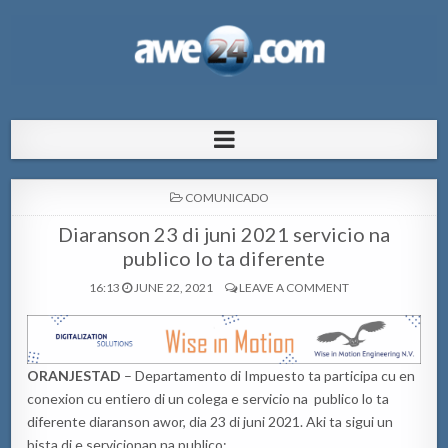
AWE24.com Bo centro di informacion
Bo centro di informacion pa Aruba
pa Aruba
POSTED
COMUNICADO
IN
Diaranson 23 di juni 2021 servicio na
publico lo ta diferente
16:13
JUNE 22, 2021
LEAVE A COMMENT
ORANJESTAD
– Departamento di Impuesto ta participa cu en
conexion cu entiero di un colega e servicio na publico lo ta
diferente diaranson awor, dia 23 di juni 2021. Aki ta sigui un
bista di e servicionan na publico: