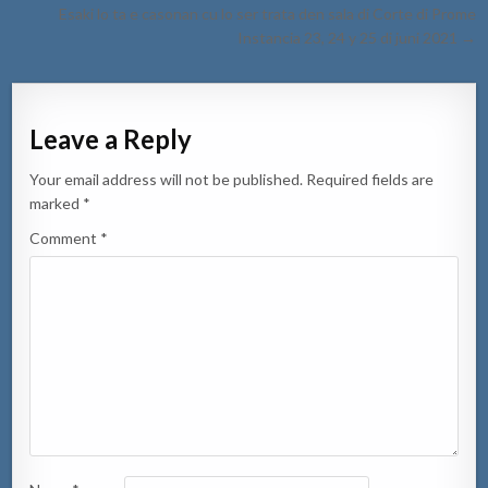
navigation
Esaki lo ta e casonan cu lo ser trata den sala di Corte di Prome
Instancia 23, 24 y 25 di juni 2021 →
Leave a Reply
Your email address will not be published.
Required fields are
marked
*
Comment
*