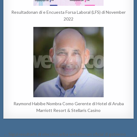
Resultadonan di e Encuesta Forsa Laboral (LFS) di November
2022
Raymond Habibe Nombra Como Gerente di Hotel di Aruba
Marriott Resort & Stellaris Casino
Post
← Sigui resultado di eleccion ariba websitenan oficial di gobierno