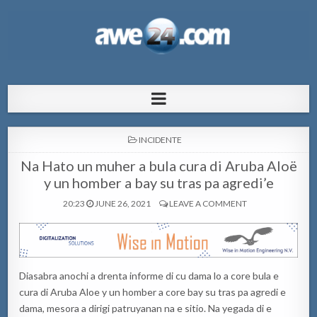
AWE24.com Bo centro di informacion
Bo centro di informacion pa Aruba
pa Aruba
POSTED
INCIDENTE
IN
Na Hato un muher a bula cura di Aruba Aloë
y un homber a bay su tras pa agredi’e
20:23
JUNE 26, 2021
LEAVE A COMMENT
Diasabra anochi a drenta informe di cu dama lo a core bula e
cura di Aruba Aloe y un homber a core bay su tras pa agredi e
dama, mesora a dirigi patruyanan na e sitio. Na yegada di e