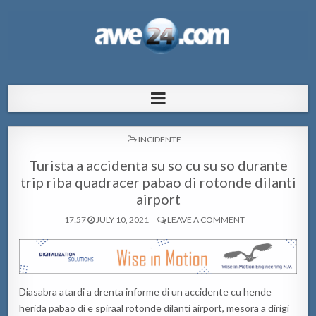
AWE24.com Bo centro di informacion
Bo centro di informacion pa Aruba
pa Aruba
POSTED
INCIDENTE
IN
Turista a accidenta su so cu su so durante
trip riba quadracer pabao di rotonde dilanti
airport
17:57
JULY 10, 2021
LEAVE A COMMENT
Diasabra atardi a drenta informe di un accidente cu hende
herida pabao di e spiraal rotonde dilanti airport, mesora a dirigi