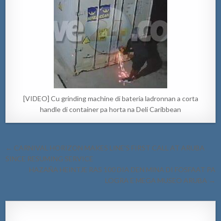
[VIDEO] Cu grinding machine di bateria ladronnan a corta
handle di container pa horta na Deli Caribbean
Post
← CARNIVAL HORIZON MAKES LINE’S FIRST CALL AT ARUBA
navigation
SINCE RESUMING SERVICE
HAZAÑA HEINTJE RAS 100 DIA DEN MINA DI FOSFAAT PA
LOGRA E MEGA MUSEO ARUBA →