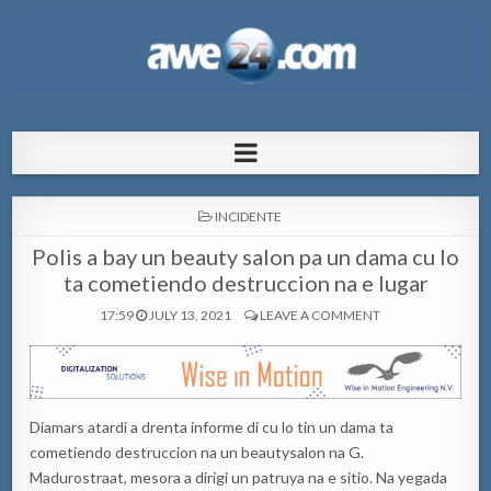
AWE24.com Bo centro di informacion
Bo centro di informacion pa Aruba
pa Aruba
POSTED
INCIDENTE
IN
Polis a bay un beauty salon pa un dama cu lo
ta cometiendo destruccion na e lugar
17:59
JULY 13, 2021
LEAVE A COMMENT
Diamars atardi a drenta informe di cu lo tin un dama ta
cometiendo destruccion na un beautysalon na G.
Madurostraat, mesora a dirigi un patruya na e sitio. Na yegada