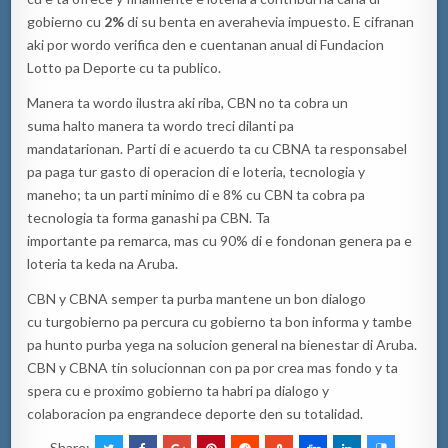
gobierno cu
2%
di su benta en averahevia impuesto. E cifranan
aki por wordo verifica den e cuentanan anual di Fundacion
Lotto pa Deporte cu ta publico.
Manera ta wordo ilustra aki riba, CBN no ta cobra un
suma halto manera ta wordo treci dilanti pa
mandatarionan. Parti di e acuerdo ta cu CBNA ta responsabel
pa paga tur gasto di operacion di e loteria, tecnologia y
maneho; ta un parti minimo di e 8% cu CBN ta cobra pa
tecnologia ta forma ganashi pa CBN. Ta
importante pa remarca, mas cu 90% di e fondonan genera pa e
loteria ta keda na Aruba.
CBN y CBNA semper ta purba mantene un bon dialogo
cu turgobierno pa percura cu gobierno ta bon informa y tambe
pa hunto purba yega na solucion general na bienestar di Aruba.
CBN y CBNA tin solucionnan con pa por crea mas fondo y ta
spera cu e proximo gobierno ta habri pa dialogo y
colaboracion pa engrandece deporte den su totalidad.
Share: