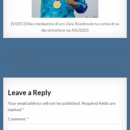
[VIDEO] Nos medayista di oro Zara Rozeboom ta conta di su
dia victorioso na ASU2025
Post
← Na Tanki Leendert un biaha mas cacho di bisinja ta sali for di cura y
navigation
ataka hende riba caya.
Accidente semi-frontal na Baby Beach cu hopi daño material. →
Leave a Reply
Your email address will not be published.
Required fields are
marked
*
Comment
*