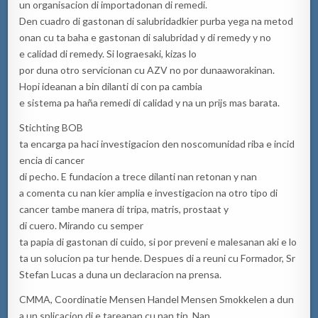
un organisacion di importadonan di remedi.
Den cuadro di gastonan di salubridadkier purba yega na metod
onan cu ta baha e gastonan di salubridad y di remedy y no
e calidad di remedy. Si lograesaki, kizas lo
por duna otro servicionan cu AZV no por dunaaworakinan.
Hopi ideanan a bin dilanti di con pa cambia
e sistema pa haña remedi di calidad y na un prijs mas barata.
Stichting BOB
ta encarga pa haci investigacion den noscomunidad riba e incid
encia di cancer
di pecho. E fundacion a trece dilanti nan retonan y nan
a comenta cu nan kier amplia e investigacion na otro tipo di
cancer tambe manera di tripa, matris, prostaat y
di cuero. Mirando cu semper
ta papia di gastonan di cuido, si por preveni e malesanan aki e lo
ta un solucion pa tur hende. Despues di a reuni cu Formador, Sr
Stefan Lucas a duna un declaracion na prensa.
CMMA, Coordinatie Mensen Handel Mensen Smokkelen a dun
a un splicacion di e tareanan cu nan tin. Nan