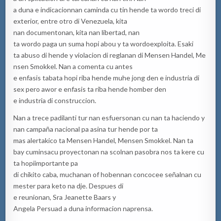
a duna e indicacionnan caminda cu tin hende ta wordo treci di
exterior, entre otro di Venezuela, kita
nan documentonan, kita nan libertad, nan
ta wordo paga un suma hopi abou y ta wordoexploita. Esaki
ta abuso di hende y violacion di reglanan di Mensen Handel, Me
nsen Smokkel. Nan a comenta cu antes
e enfasis tabata hopi riba hende muhe jong den e industria di
sex pero awor e enfasis ta riba hende homber den
e industria di construccion.
Nan a trece padilanti tur nan esfuersonan cu nan ta haciendo y
nan campaña nacional pa asina tur hende por ta
mas alertakico ta Mensen Handel, Mensen Smokkel. Nan ta
bay cuminsacu proyectonan na scolnan pasobra nos ta kere cu
ta hopiimportante pa
di chikito caba, muchanan of hobennan concocee señalnan cu
mester para keto na dje. Despues di
e reunionan, Sra Jeanette Baars y
Angela Persuad a duna informacion naprensa.