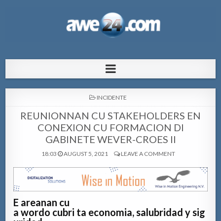
AWE24.com Bo centro di informacion
Bo centro di informacion pa Aruba
pa Aruba
POSTED
INCIDENTE
IN
REUNIONNAN CU STAKEHOLDERS EN
CONEXION CU FORMACION DI
GABINETE WEVER-CROES II
18:03
AUGUST 5, 2021
LEAVE A COMMENT
E areanan cu
a wordo cubri ta economia, salubridad y sig