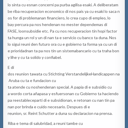
lo sinta cu esnan concerni pa purba agilisa esaki. A deliberatam
be riba recuperacion economico di nos pais ya cu esaki lo saca n
os for di problemanan financiero, lo crea cupo di empleo, lo
bay percura pa nos hendenan no mester dependemas di
FASE, loonsubsidie etc. Pa cu nos recuperacion tin hopi factor
ta hunga un rol y un di nan ta e servicio cu banco ta duna. Nos
lo sigui reuni den futuro ora cu e gobierno ta forma ya cu un di
e prioridadnan ta pa nos tin un sistemabancario cu ta traha bon
y lihe y cu ta solido y confiabel.
E di
dos reunion tawata cu Stichting VerstandelijkeHandicappen na
Aruba cu ta e fundacion cu
ta atende cu noshendenan special. A papia di e subsidio cu
a wordo corta añapasa y esfuersonan cu Gobierno ta haciendo
pa reestableceparti di e subsidionan, e retonan cu nan tin pa
nan por brinda e cuido necesario. Despues di e
reunion, sr. Reint Schutter a duna su declaracion na prensa.
Riba e tema di salubridad, a reuni tambe cu