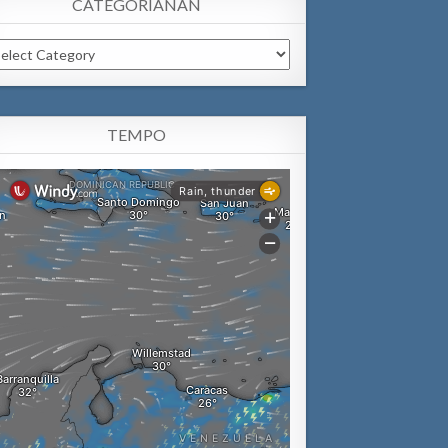
CATEGORIANAN
tegorianan
TEMPO