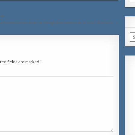
for
ral
o buska pa husticia na Paraguana relaciona cu caso di atraco. →
Ar
red fields are marked
*