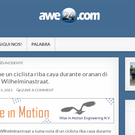
formacion pa Aruba
SIGUI NOS!
PALABRA
POSTED
INCIDENTE
IN
ne un ciclista riba caya durante oranan di
 Wilhelminastraat.
1, 2021
LEAVE A COMMENT
lhelminastraat a tuma nota di un ciclista riba caya durante