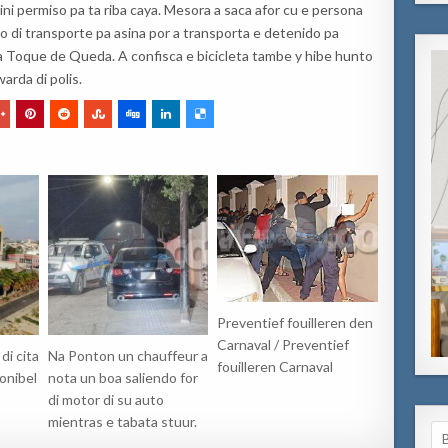
ni permiso pa ta riba caya. Mesora a saca afor cu e persona
ulo di transporte pa asina por a transporta e detenido pa
iola Toque de Queda. A confisca e bicicleta tambe y hibe hunto
arda di polis.
Preventief fouilleren den
Carnaval / Preventief
di cita
Na Ponton un chauffeur a
fouilleren Carnaval
onibel
nota un boa saliendo for
di motor di su auto
mientras e tabata stuur.
Se