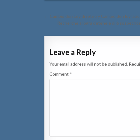
Post
← Cambio den Ley di retiro y Cambio den ley labo
navigation
Recherche a logra detene e di 6 sospechos
Leave a Reply
Your email address will not be published.
Requi
Comment
*