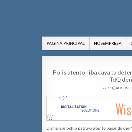
AWE24.com Bo centro di in
Bo centro di informacion pa Aruba
PAGINA PRINCIPAL
NOSEMPRESA
Polis atento riba caya ta dete
TdQ den
22:15
AUGUST 3
Diamars anochi a patruya atento pasando den Wi