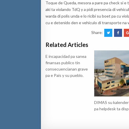
Toque de Queda, mesora a pare pa check si e ti
aki ta violando TdQ y a pidi presencia di vehic
warda di polis unda e lo ricibi su boet pa cu v
cu e detenido den e vehiculo di transporte na w
Share:
Related Articles
E incapacidad pa sanea
finansas publico tin
consecuencianan grave
pa e Pais y su pueblo.
DIMAS su kalender 
pa helpdesk ta disp