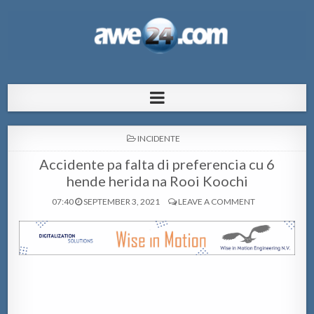
AWE24.com Bo centro di informacion
Bo centro di informacion pa Aruba
pa Aruba
POSTED
INCIDENTE
IN
Accidente pa falta di preferencia cu 6
hende herida na Rooi Koochi
07:40
SEPTEMBER 3, 2021
LEAVE A COMMENT