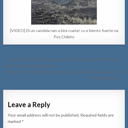
[VIDEO] Di un candela nan a bira cuater cu e biento fuerte na
Pos Chikito
Post
← Fiesta a termina cu pelea cu machete pero ningun hende kier a
navigation
papia cu polis na Koningstraat!
Motor di un Kia Picanto a pega na candela durante coremento den
Mamoticastraat →
Leave a Reply
Your email address will not be published.
Required fields are
marked
*