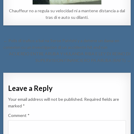
Chauffeur no a regula su velocidad ni a mantene distancia a dal
tras di e auto su dilanti.
Post
← Polis di trafico a bai na Seroe Patrishi y a detene un dama en
navigation
conexion cu un investigacion di un accidente hit and run
ACUERDO ENTRE ARUBA Y HULANDA RIBA E LEY DI REINO DI
SUPERVISION FINANCIERO PA ARUBA (RAFT) →
Leave a Reply
Your email address will not be published.
Required fields are
marked
*
Comment
*