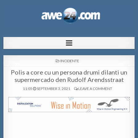
AWE24.com Bo centro di informacion
Bo centro di informacion pa Aruba
pa Aruba
POSTED
INCIDENTE
IN
Polis a core cu un persona drumi dilanti un
supermercado den Rudolf Arendsstraat
11:05
SEPTEMBER 3, 2021
LEAVE A COMMENT