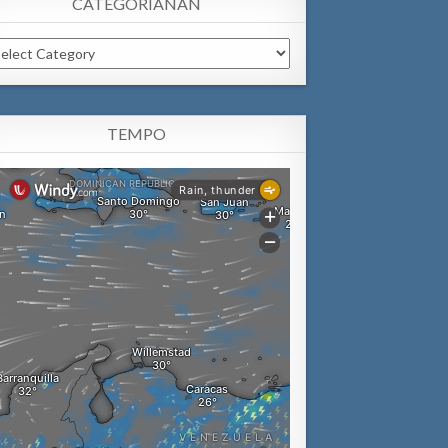
CATEGORIANAN
tegorianan
TEMPO