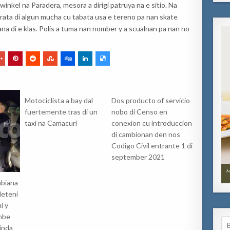
inkel na Paradera, mesora a dirigi patruya na e sitio. Na
trata di algun mucha cu tabata usa e tereno pa nan skate
na di e klas. Polis a tuma nan nomber y a scualnan pa nan no
Motociclista a bay dal
Dos producto of servicio
fuertemente tras di un
nobo di Censo en
taxi na Camacuri
conexion cu introduccion
di cambionan den nos
Codigo Civil entrante 1 di
september 2021
mbiana
deteni
i y
mbe
Se
inda