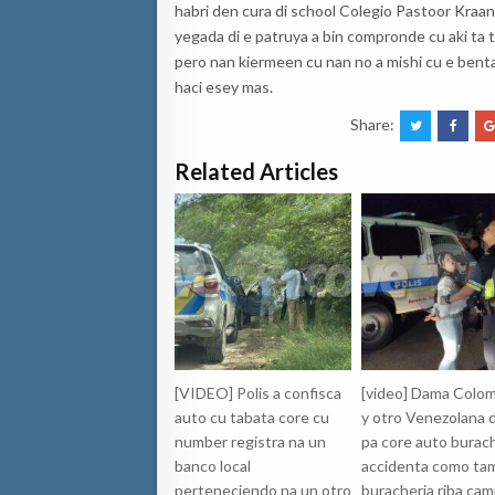
habri den cura di school Colegio Pastoor Kraanw
yegada di e patruya a bin compronde cu aki ta 
pero nan kiermeen cu nan no a mishi cu e benta
haci esey mas.
Share:
Related Articles
[VIDEO] Polis a confisca
[video] Dama Colo
auto cu tabata core cu
y otro Venezolana 
number registra na un
pa core auto burach
banco local
accidenta como ta
perteneciendo na un otro
buracheria riba cam