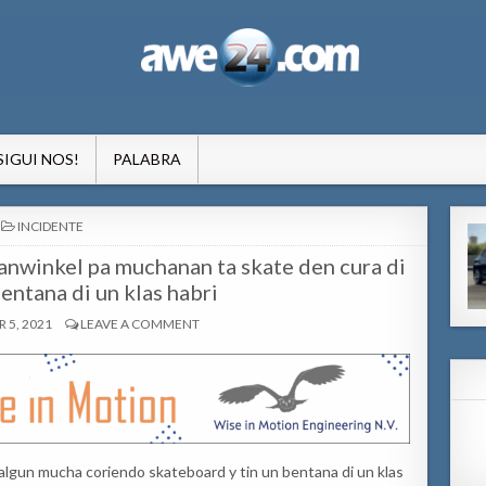
formacion pa Aruba
SIGUI NOS!
PALABRA
POSTED
INCIDENTE
IN
anwinkel pa muchanan ta skate den cura di
bentana di un klas habri
 5, 2021
LEAVE A COMMENT
n algun mucha coriendo skateboard y tin un bentana di un klas