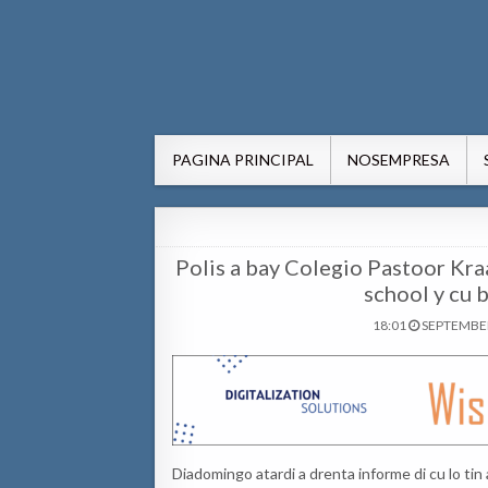
AWE24.com Bo centro di in
Bo centro di informacion pa Aruba
PAGINA PRINCIPAL
NOSEMPRESA
Polis a bay Colegio Pastoor Kra
school y cu 
18:01
SEPTEMBER
Diadomingo atardi a drenta informe di cu lo ti