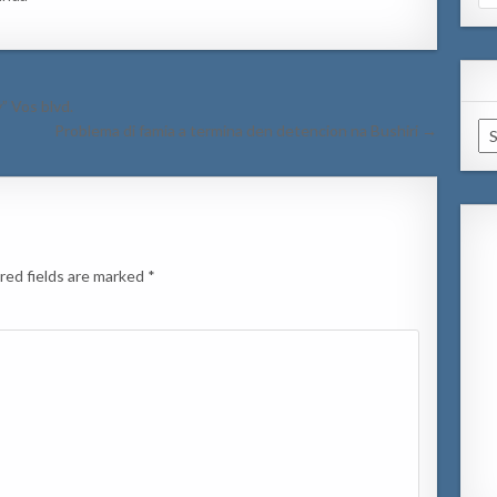
for
” Vos blvd.
Ar
Problema di famia a termina den detencion na Bushiri →
red fields are marked
*