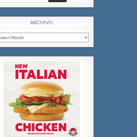
:
ARCHIVO
chivo