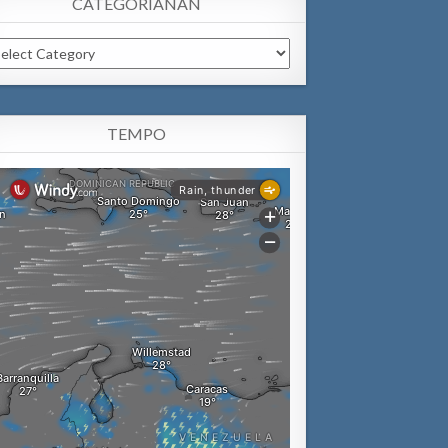
CATEGORIANAN
tegorianan
TEMPO