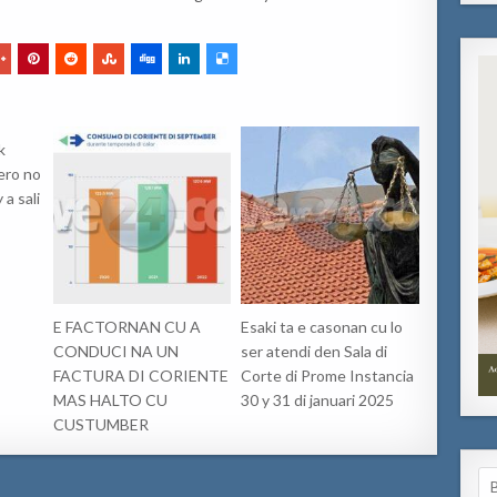
k
ero no
 a sali
E FACTORNAN CU A
Esaki ta e casonan cu lo
CONDUCI NA UN
ser atendi den Sala di
FACTURA DI CORIENTE
Corte di Prome Instancia
MAS HALTO CU
30 y 31 di januari 2025
CUSTUMBER
Se