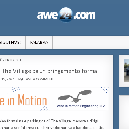
formacion pa Aruba
SIGUI NOS!
PALABRA
POSTED
INCIDENTE
IN
di The Village pa un bringamento formal
15, 2021
LEAVE A COMMENT
ea formal na e parkinglot di The Village, mesora a dirigi
n nan a ser informa cu e bringadornan ya a bandona e sitio.