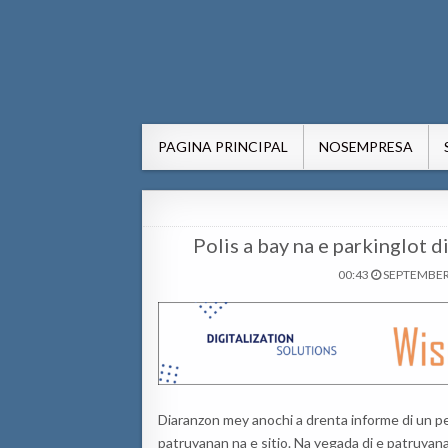
AWE24.com Bo centro di in
Bo centro di informacion pa Aruba
PAGINA PRINCIPAL
NOSEMPRESA
Polis a bay na e parkinglot 
00:43
SEPTEMBER 
Diaranzon mey anochi a drenta informe di un pel
patruyanan na e sitio. Na yegada di e patruyana