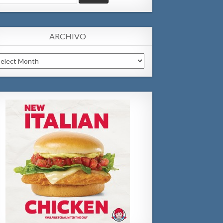
:
ARCHIVO
chivo