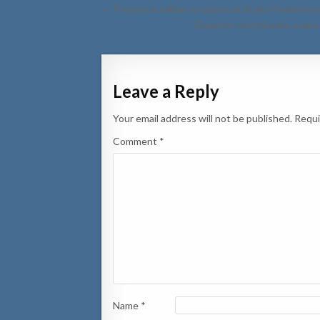
Post
← Presencia militar na apertura di aña Parlamen
navigation
Durante control polis a par
Leave a Reply
Your email address will not be published.
Requi
Comment
*
Name
*