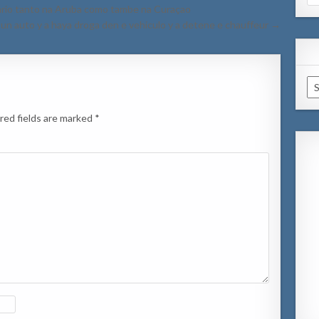
for
tario tanto na Aruba como tambe na Curaçao
a un auto y a haya droga den e vehiculo y a detene e chauffeur →
Ar
red fields are marked
*